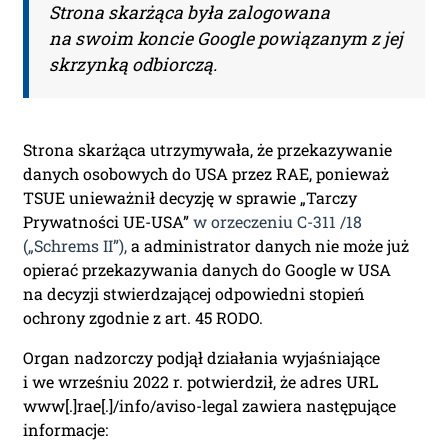
system utworzy konto użytkownika
Strona skarżąca była zalogowana
oraz uruchomi subskrypcję. Dopiero
na swoim koncie Google powiązanym z jej
od tego momentu rozpoczyna się
skrzynką odbiorczą.
okres Subskrypcji.
Please leave this field empty.
Strona skarżąca utrzymywała, że przekazywanie
danych osobowych do USA przez RAE, ponieważ
Aktualności Plus 360
TSUE unieważnił decyzję w sprawie „Tarczy
Wyszukiwarka 360
Prywatności UE-USA”
w orzeczeniu C-311 /18
Wyszukiwarka Plus 360 dni
(„Schrems II”),
a administrator danych nie może już
Adres e-mail:
opierać przekazywania danych do Google w USA
na decyzji stwierdzającej odpowiedni stopień
ochrony zgodnie z art. 45 RODO.
Nazwa Firmy:
Organ nadzorczy podjął działania wyjaśniające
i we wrześniu 2022 r. potwierdził, że adres URL
www[.]rae[.]/info/aviso-legal zawiera następujące
NIP:
informacje: