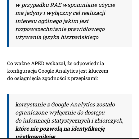
bazy orzeczeń.
w przypadku RAE wspomniane użycie
ma jedyny i wyłączny cel realizacji
interesu ogólnego jakim jest
Teraz zamawiasz Szkolenie RODO -
rozpowszechnianie prawidłowego
Inspektor Ochrony Danych.
używania języka hiszpańskiego
Nie musisz podawać karty
płatniczej.
Wystarczy, że wypełnisz
formularz a na podany adres e-mail
otrzymasz fakturę VAT
Co ważne APED wskazał, że odpowiednia
do opłacenia.
Ważne:
Dopiero
konfiguracja Google Analytics jest kluczem
po zaksięgowaniu płatności –
do osiągnięcia zgodności z przepisami:
system utworzy konto użytkownika
oraz uruchomi subskrypcję. Dopiero
od tego momentu rozpoczyna się
korzystanie z Google Analytics zostało
okres Subskrypcji.
ograniczone wyłącznie do dostępu
do informacji statystycznych i zbiorczych,
Please leave this field empty.
które nie pozwolą na identyfikację
Aktualności Plus 360
użytkowników