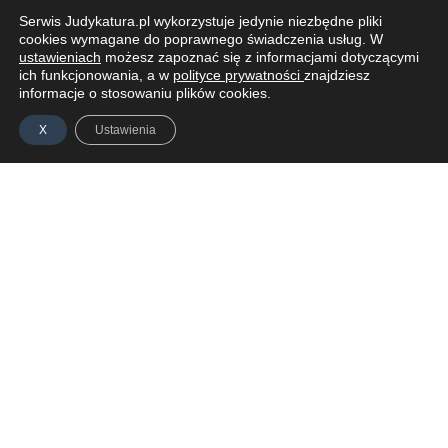
Wyszukiwarka 360
Serwis Judykatura.pl wykorzystuje jedynie niezbędne pliki
Wyszukiwarka Plus 360 dni
cookies wymagane do poprawnego świadczenia usług. W
ustawieniach
możesz zapoznać się z informacjami dotyczącymi
Adres e-mail:
Warto też odnotować, że administrator danych
ich funkcjonowania, a w
polityce prywatności
znajdziesz
informacje o stosowaniu plików cookies.
zdecydował się, w grudniu 2020 r., na wyłączenie
narzędzia Google Analytics.
X
Ustawienia
Nazwa Firmy:
NIP:
ZAPISZ SIĘ DO NEWSLETTERA
Adres firmy:
Kod Pocztowy:
ZALOGUJ SIĘ
IDEA
AKTUALNOŚCI
PODCAST