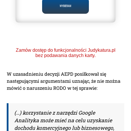
WYBIERAM
Zamów dostęp do funkcjonalności Judykatura.pl
bez podawania danych karty.
W uzasadnieniu decyzji AEPD posiłkował się
następującymi argumentami uznając, że nie można
mówić o naruszeniu RODO w tej sprawie:
Ponad 2000 orzeczeń
o Ochronie Danych
Osobowych (RODO).
(…) korzystanie z narzędzi Google
Analityka może mieć na celu uzyskanie
Codzienna aktualizacja
dochodu komercyjnego lub biznesowego,