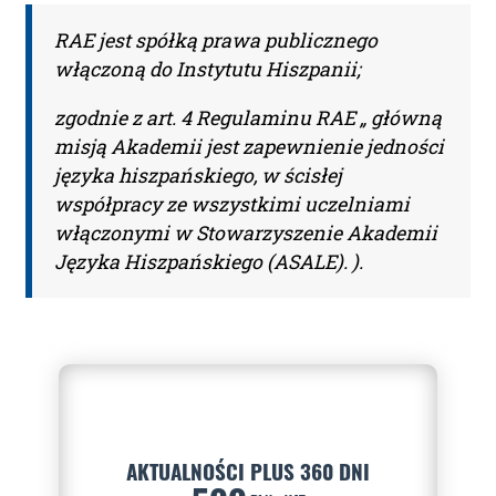
sprostowania, usunięcia, ograniczenia przetwarzania,
przenoszenia, wniesienia sprzeciwu wobec ich
RAE jest spółką prawa publicznego
przetwarzania oraz wniesienia skargi do Prezesa
włączoną do Instytutu Hiszpanii;
Urzędu Ochrony Danych Osobowych. Więcej informacji
na temat przetwarzania Państwa danych osobowych
dostępne jest w
polityce prywatności
.
zgodnie z art. 4 Regulaminu RAE „ główną
misją Akademii jest zapewnienie jedności
Przeczytałem/am i akceptuję
języka hiszpańskiego, w ścisłej
regulamin.
współpracy ze wszystkimi uczelniami
włączonymi w Stowarzyszenie Akademii
Języka Hiszpańskiego (ASALE). ).
AKTUALNOŚCI PLUS 360 DNI