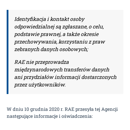
Adres firmy:
Identyfikacja i kontakt osoby
odpowiedzialnej są zgłaszane, o celu,
podstawie prawnej, a także okresie
Kod Pocztowy:
przechowywania, korzystaniu z praw
zebranych danych osobowych;
RAE nie przeprowadza
Miasto:
międzynarodowych transferów danych
ani przydziałów informacji dostarczonych
przez użytkowników.
Administratorem Pani/Pana danych osobowych jest
Piotr Liwszic prowadzący działalność gospodarczą
jawneprzezpoufne Piotr Liwszic z siedzibą przy
ul. Grzybowskiej 43, 00-855 Warszawa, NIP: 521-332-36-
W dniu 10 grudnia 2020 r. RAE przesyła tej Agencji
17, tel: (+48) 721 621 299, email:
kontakt@judykatura.pl
.
Dane osobowe będą przetwarzane w celu realizacji
następujące informacje i oświadczenia:
dostępu do serwisu. Każdej osobie przysługuje prawo
dostępu do swoich danych osobowych, ich