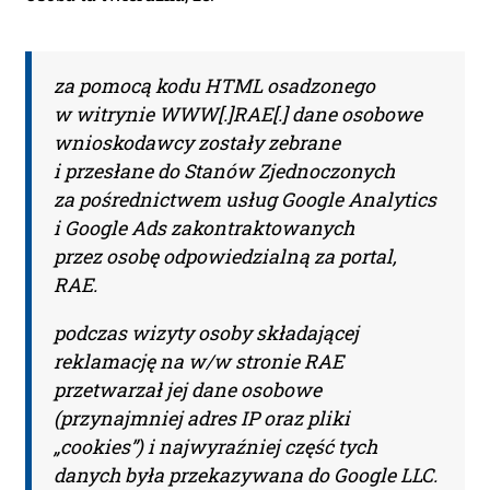
Ponad 2000 orzeczeń
za pomocą kodu HTML osadzonego
o Ochronie Danych
w witrynie WWW[.]RAE[.] dane osobowe
Osobowych (RODO).
wnioskodawcy zostały zebrane
i przesłane do Stanów Zjednoczonych
Codzienna aktualizacja
za pośrednictwem usług Google Analytics
bazy orzeczeń.
i Google Ads zakontraktowanych
przez osobę odpowiedzialną za portal,
Teraz zamawiasz Szkolenie RODO -
RAE.
Inspektor Ochrony Danych.
podczas wizyty osoby składającej
Nie musisz podawać karty
reklamację na w/w stronie RAE
płatniczej.
Wystarczy, że wypełnisz
przetwarzał jej dane osobowe
formularz a na podany adres e-mail
(przynajmniej adres IP oraz pliki
otrzymasz fakturę VAT
„cookies”) i najwyraźniej część tych
do opłacenia.
Ważne:
Dopiero
danych była przekazywana do Google LLC.
po zaksięgowaniu płatności –