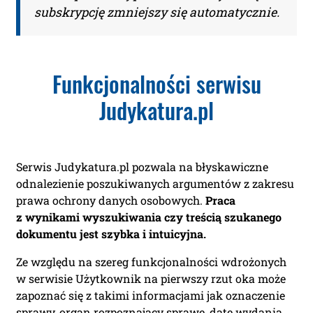
jawneprzezpoufne Piotr Liwszic z siedzibą przy
subskrypcję zmniejszy się automatycznie.
ul. Grzybowskiej 43, 00-855 Warszawa, NIP: 521-332-36-
17, tel: (+48) 721 621 299, email:
kontakt@judykatura.pl
.
Dane osobowe będą przetwarzane w celu realizacji
dostępu do serwisu. Każdej osobie przysługuje prawo
Funkcjonalności serwisu
dostępu do swoich danych osobowych, ich
sprostowania, usunięcia, ograniczenia przetwarzania,
Judykatura.pl
przenoszenia, wniesienia sprzeciwu wobec ich
przetwarzania oraz wniesienia skargi do Prezesa
Urzędu Ochrony Danych Osobowych. Więcej informacji
na temat przetwarzania Państwa danych osobowych
dostępne jest w
polityce prywatności
.
Serwis Judykatura.pl pozwala na błyskawiczne
Przeczytałem/am i akceptuję
odnalezienie poszukiwanych argumentów z zakresu
regulamin.
prawa ochrony danych osobowych.
Praca
z wynikami wyszukiwania czy treścią szukanego
dokumentu jest szybka i intuicyjna.
Ze względu na szereg funkcjonalności wdrożonych
w serwisie Użytkownik na pierwszy rzut oka może
zapoznać się z takimi informacjami jak oznaczenie
sprawy, organ rozpoznający sprawę, datę wydania