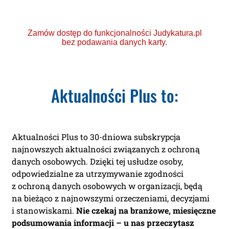
Zamów dostęp do funkcjonalności Judykatura.pl
bez podawania danych karty.
Aktualności Plus to:
Ponad 2000 orzeczeń
o Ochronie Danych
Aktualności Plus to 30-dniowa subskrypcja
Osobowych (RODO).
najnowszych aktualności związanych z ochroną
Codzienna aktualizacja
danych osobowych. Dzięki tej usłudze osoby,
odpowiedzialne za utrzymywanie zgodności
bazy orzeczeń.
z ochroną danych osobowych w organizacji, będą
na bieżąco z najnowszymi orzeczeniami, decyzjami
Teraz zamawiasz Szkolenie RODO -
i stanowiskami.
Nie czekaj na branżowe, miesięczne
Inspektor Ochrony Danych.
podsumowania informacji – u nas przeczytasz