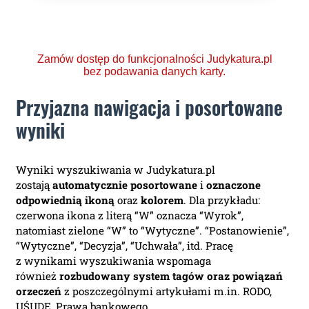
Zamów dostęp do funkcjonalności Judykatura.pl
bez podawania danych karty.
Przyjazna nawigacja i posortowane
wyniki
Ponad 2000 orzeczeń
Wyniki wyszukiwania w Judykatura.pl
o Ochronie Danych
zostają
automatycznie posortowane
i
oznaczone
odpowiednią ikoną
oraz
kolorem
. Dla przykładu:
Osobowych (RODO).
czerwona ikona z literą “W” oznacza “Wyrok”,
Codzienna aktualizacja
natomiast zielone “W” to “Wytyczne”. “Postanowienie”,
“Wytyczne”, “Decyzja”, “Uchwała”, itd. Pracę
bazy orzeczeń.
z wynikami wyszukiwania wspomaga
również
rozbudowany system tagów oraz powiązań
orzeczeń
z poszczególnymi artykułami m.in. RODO,
Teraz zamawiasz Szkolenie RODO -
UŚUDE, Prawa bankowego…