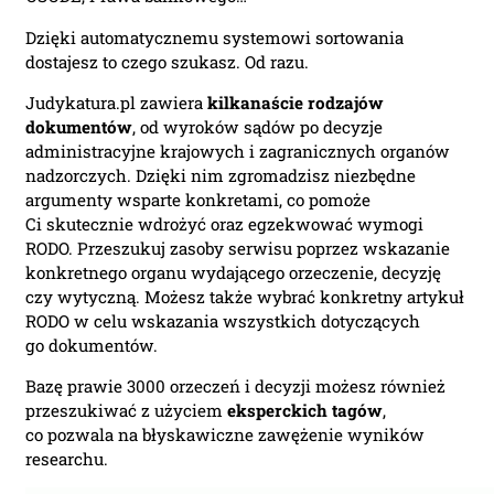
Inspektor Ochrony Danych.
Nie musisz podawać karty
Dzięki automatycznemu systemowi sortowania
płatniczej.
Wystarczy, że wypełnisz
dostajesz to czego szukasz. Od razu.
formularz a na podany adres e-mail
Judykatura.pl zawiera
kilkanaście rodzajów
otrzymasz fakturę VAT
dokumentów
, od wyroków sądów po decyzje
do opłacenia.
Ważne:
Dopiero
administracyjne krajowych i zagranicznych organów
po zaksięgowaniu płatności –
nadzorczych. Dzięki nim zgromadzisz niezbędne
system utworzy konto użytkownika
argumenty wsparte konkretami, co pomoże
oraz uruchomi subskrypcję. Dopiero
Ci skutecznie wdrożyć oraz egzekwować wymogi
od tego momentu rozpoczyna się
RODO. Przeszukuj zasoby serwisu poprzez wskazanie
okres Subskrypcji.
konkretnego organu wydającego orzeczenie, decyzję
czy wytyczną. Możesz także wybrać konkretny artykuł
Please leave this field empty.
RODO w celu wskazania wszystkich dotyczących
go dokumentów.
Aktualności Plus 360
Wyszukiwarka 360
Bazę prawie 3000 orzeczeń i decyzji możesz również
Wyszukiwarka Plus 360 dni
przeszukiwać z użyciem
eksperckich tagów
,
co pozwala na błyskawiczne zawężenie wyników
Adres e-mail:
researchu.