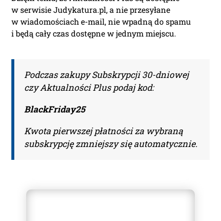
w serwisie Judykatura.pl, a nie przesyłane
w wiadomościach e-mail, nie wpadną do spamu
Nazwa Firmy:
i będą cały czas dostępne w jednym miejscu.
NIP:
Podczas zakupy Subskrypcji 30-dniowej
czy Aktualności Plus podaj kod:
Adres firmy:
BlackFriday25
Kwota pierwszej płatności za wybraną
subskrypcję zmniejszy się automatycznie.
Kod Pocztowy:
Miasto: