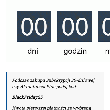
Nazwa Firmy:
NIP:
Adres firmy:
Kod Pocztowy:
Podczas zakupu Subskrypcji 30-dniowej
Miasto:
czy Aktualności Plus podaj kod:
BlackFriday25
Administratorem Pani/Pana danych osobowych jest
Kwota pierwszej płatności za wybraną
Piotr Liwszic prowadzący działalność gospodarczą