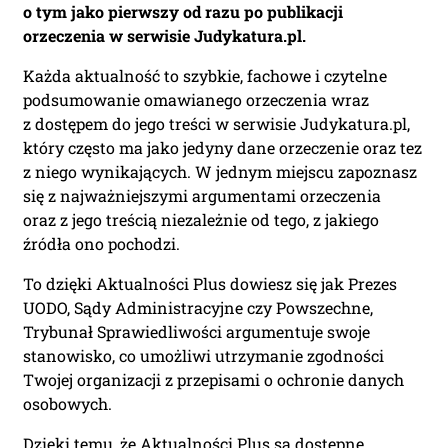
o tym jako pierwszy od razu po publikacji
Nie musisz podawać karty
orzeczenia w serwisie Judykatura.pl.
płatniczej.
Wystarczy, że wypełnisz
formularz a na podany adres e-mail
Każda aktualność to szybkie, fachowe i czytelne
otrzymasz fakturę VAT
podsumowanie omawianego orzeczenia wraz
do opłacenia.
Ważne:
Dopiero
z dostępem do jego treści w serwisie Judykatura.pl,
po zaksięgowaniu płatności –
który często ma jako jedyny dane orzeczenie oraz tez
system utworzy konto użytkownika
z niego wynikających. W jednym miejscu zapoznasz
oraz uruchomi subskrypcję. Dopiero
się z najważniejszymi argumentami orzeczenia
od tego momentu rozpoczyna się
oraz z jego treścią niezależnie od tego, z jakiego
okres Subskrypcji.
źródła ono pochodzi.
Please leave this field empty.
To dzięki Aktualności Plus dowiesz się jak Prezes
UODO, Sądy Administracyjne czy Powszechne,
Aktualności Plus 360
Trybunał Sprawiedliwości argumentuje swoje
Wyszukiwarka 360
stanowisko, co umożliwi utrzymanie zgodności
Wyszukiwarka Plus 360 dni
Twojej organizacji z przepisami o ochronie danych
osobowych.
Adres e-mail:
Dzięki temu, że Aktualności Plus są dostępne