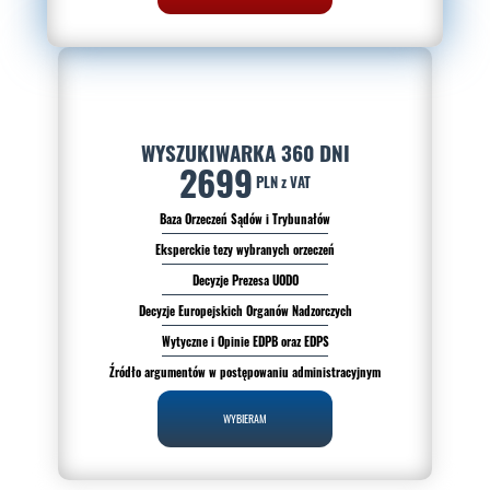
WYSZUKIWARKA 360 DNI
2699
PLN z VAT
Baza Orzeczeń Sądów i Trybunałów
Eksperckie tezy wybranych orzeczeń
Decyzje Prezesa UODO
Decyzje Europejskich Organów Nadzorczych
Wytyczne i Opinie EDPB oraz EDPS
Źródło argumentów w postępowaniu administracyjnym
WYBIERAM