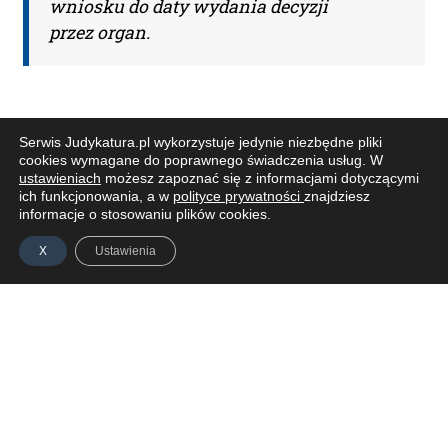
wniosku do daty wydania decyzji
przez organ.
Serwis Judykatura.pl wykorzystuje jedynie niezbędne pliki
cookies wymagane do poprawnego świadczenia usług. W
ustawieniach
możesz zapoznać się z informacjami dotyczącymi
ich funkcjonowania, a w
polityce prywatności
znajdziesz
ZAPISZ SIĘ DO NEWSLETTERA
informacje o stosowaniu plików cookies.
X
Ustawienia
ZALOGUJ SIĘ
IDEA
AKTUALNOŚCI
PODCAST
POLITYKA PRYWATNOŚCI
REGULAMIN
KONTAKT
jawneprzezpoufne Piotr Liwszic z siedzibą przy ul. Grzybowskiej 43 (00-