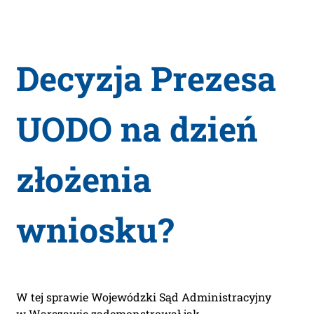
Decyzja Prezesa
UODO na dzień
złożenia
wniosku?
W tej sprawie Wojewódzki Sąd Administracyjny
w Warszawie zademonstrował jak,