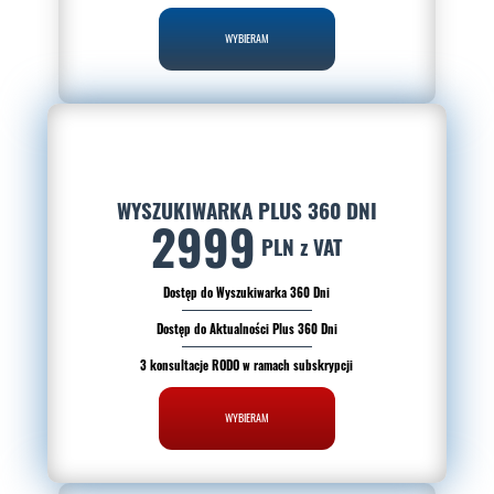
dostępu do swoich danych osobowych, ich
WYBIERAM
sprostowania, usunięcia, ograniczenia przetwarzania,
przenoszenia, wniesienia sprzeciwu wobec ich
przetwarzania oraz wniesienia skargi do Prezesa
Urzędu Ochrony Danych Osobowych. Więcej informacji
na temat przetwarzania Państwa danych osobowych
dostępne jest w
polityce prywatności
.
Przeczytałem/am i akceptuję
WYSZUKIWARKA PLUS 360 DNI
regulamin.
2999
PLN z VAT
Dostęp do Wyszukiwarka 360 Dni
Dostęp do Aktualności Plus 360 Dni
3 konsultacje RODO w ramach subskrypcji
WYBIERAM