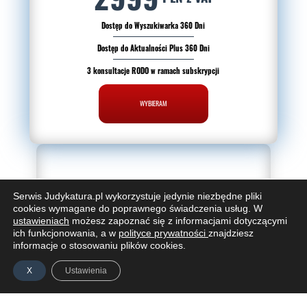
Dostęp do Wyszukiwarka 360 Dni
Dostęp do Aktualności Plus 360 Dni
3 konsultacje RODO w ramach subskrypcji
WYBIERAM
Serwis Judykatura.pl wykorzystuje jedynie niezbędne pliki
WYSZUKIWARKA 360 DNI
cookies wymagane do poprawnego świadczenia usług. W
2699
ustawieniach
możesz zapoznać się z informacjami dotyczącymi
PLN z VAT
ich funkcjonowania, a w
polityce prywatności
znajdziesz
informacje o stosowaniu plików cookies.
Baza Orzeczeń Sądów i Trybunałów
X
Ustawienia
Eksperckie tezy wybranych orzeczeń
Decyzje Prezesa UODO