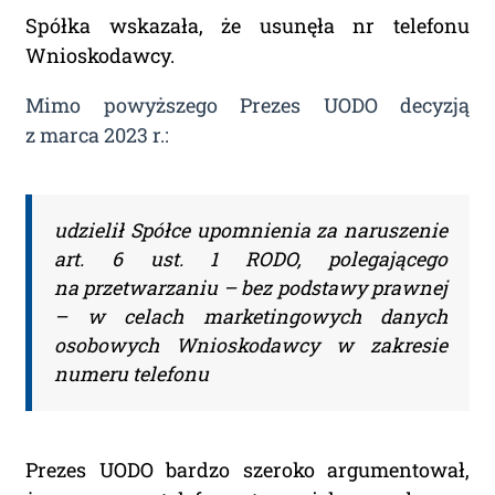
oraz uruchomi subskrypcję. Dopiero
Spółka wskazała, że usunęła nr telefonu
od tego momentu rozpoczyna się
Wnioskodawcy.
okres Subskrypcji.
Mimo powyższego Prezes UODO decyzją
z marca 2023 r.:
Please leave this field empty.
Aktualności Plus 360
Wyszukiwarka 360
udzielił Spółce upomnienia za naruszenie
Wyszukiwarka Plus 360 dni
art. 6 ust. 1 RODO, polegającego
na przetwarzaniu – bez podstawy prawnej
Adres e-mail:
– w celach marketingowych danych
osobowych Wnioskodawcy w zakresie
numeru telefonu
Nazwa Firmy:
Prezes UODO bardzo szeroko argumentował,
NIP: