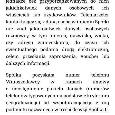
Ponad 2000 orzeczeń
jednakże bez przyporządkowanych do nich
jakichkolwiek danych osobowych ich
o Ochronie Danych
właścicieli lub użytkowników. Telemarketer
Osobowych (RODO).
kontaktujący się z daną osobą w imieniu Spółki
Codzienna aktualizacja
nie znał jakichkolwiek danych osobowych
rozmówcy, w tym imienia, nazwiska, wieku,
bazy orzeczeń.
czy adresu zamieszkania, do czasu ich
ewentualnego podania drogą elektroniczną,
Teraz zamawiasz Szkolenie RODO -
celem przesłania zaproszenia, voucher lub
Inspektor Ochrony Danych.
dalszych informacji.
Nie musisz podawać karty
Spółka pozyskała numer telefonu
płatniczej.
Wystarczy, że wypełnisz
Wnioskodawcy w ramach umowy
formularz a na podany adres e-mail
o udostępnienie pakietu danych (numerów
otrzymasz fakturę VAT
telefonów typowanych na podstawie kryterium
do opłacenia.
Ważne:
Dopiero
geograficznego) od współpracującego z nią
po zaksięgowaniu płatności –
podmiotu nazwanego w treści decyzji Spółką II.
system utworzy konto użytkownika