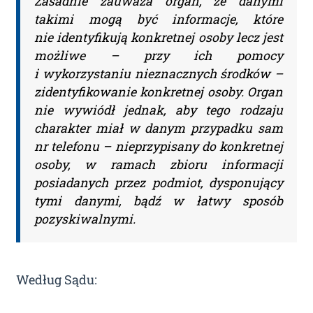
Zasadnie zauważa organ, że danymi
Adres e-mail:
takimi mogą być informacje, które
nie identyfikują konkretnej osoby lecz jest
możliwe – przy ich pomocy
i wykorzystaniu nieznacznych środków –
Nazwa Firmy:
zidentyfikowanie konkretnej osoby. Organ
nie wywiódł jednak, aby tego rodzaju
charakter miał w danym przypadku sam
NIP:
nr telefonu – nieprzypisany do konkretnej
osoby, w ramach zbioru informacji
posiadanych przez podmiot, dysponujący
Adres firmy:
tymi danymi, bądź w łatwy sposób
pozyskiwalnymi.
Kod Pocztowy:
Według Sądu: