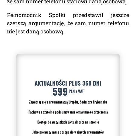
że sam numer telefonu stanowi daną osobową.
Pełnomocnik Spółki przedstawił jeszcze
szerszą argumentację, że sam numer telefonu
Adres firmy:
nie
jest daną osobową.
Kod Pocztowy:
Miasto:
AKTUALNOŚCI PLUS 360 DNI
599
PLN z VAT
Administratorem Pani/Pana danych osobowych jest
Zapoznaj się z argumentacją Urzędu, Sądu czy Trybunału
Piotr Liwszic prowadzący działalność gospodarczą
Fachowe i czytelne podsumowanie omawianego orzeczenia
jawneprzezpoufne Piotr Liwszic z siedzibą przy
ul. Grzybowskiej 43, 00-855 Warszawa, NIP: 521-332-36-
Dostęp do wszystkich aktualności na stronie
17, tel: (+48) 721 621 299, email:
kontakt@judykatura.pl
.
Dane osobowe będą przetwarzane w celu realizacji
Jako pierwszy masz dostęp do ważnych argumentów
dostępu do serwisu. Każdej osobie przysługuje prawo