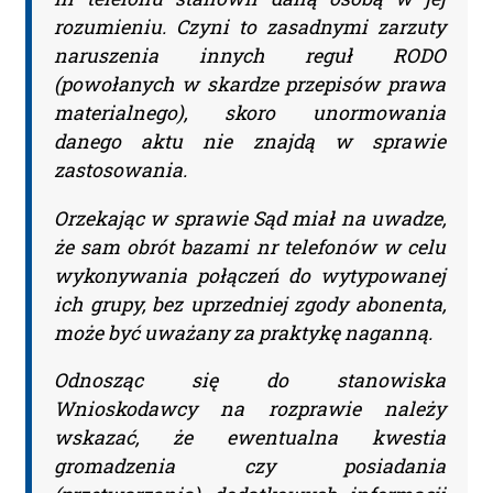
rozumieniu. Czyni to zasadnymi zarzuty
naruszenia innych reguł RODO
(powołanych w skardze przepisów prawa
Adres firmy:
materialnego), skoro unormowania
danego aktu nie znajdą w sprawie
zastosowania.
Kod Pocztowy:
Orzekając w sprawie Sąd miał na uwadze,
że sam obrót bazami nr telefonów w celu
Miasto:
wykonywania połączeń do wytypowanej
ich grupy, bez uprzedniej zgody abonenta,
może być uważany za praktykę naganną.
Administratorem Pani/Pana danych osobowych jest
Odnosząc się do stanowiska
Piotr Liwszic prowadzący działalność gospodarczą
Wnioskodawcy na rozprawie należy
jawneprzezpoufne Piotr Liwszic z siedzibą przy
ul. Grzybowskiej 43, 00-855 Warszawa, NIP: 521-332-36-
wskazać, że ewentualna kwestia
17, tel: (+48) 721 621 299, email:
kontakt@judykatura.pl
.
gromadzenia czy posiadania
Dane osobowe będą przetwarzane w celu realizacji
dostępu do serwisu. Każdej osobie przysługuje prawo