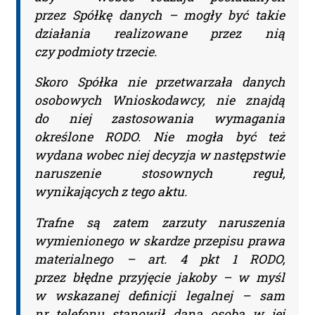
oraz uruchomi subskrypcję. Dopiero
przez Spółkę danych – mogły być takie
od tego momentu rozpoczyna się
działania realizowane przez nią
czy podmioty trzecie.
okres Subskrypcji.
Skoro Spółka nie przetwarzała danych
Please leave this field empty.
osobowych Wnioskodawcy, nie znajdą
Aktualności Plus 360
do niej zastosowania wymagania
Wyszukiwarka 360
określone RODO. Nie mogła być też
wydana wobec niej decyzja w następstwie
Wyszukiwarka Plus 360 dni
naruszenie stosownych reguł,
Adres e-mail:
wynikających z tego aktu.
Trafne są zatem zarzuty naruszenia
wymienionego w skardze przepisu prawa
Nazwa Firmy:
materialnego – art. 4 pkt 1 RODO,
przez błędne przyjęcie jakoby – w myśl
w wskazanej definicji legalnej – sam
NIP:
nr telefonu stanowił daną osobą w jej