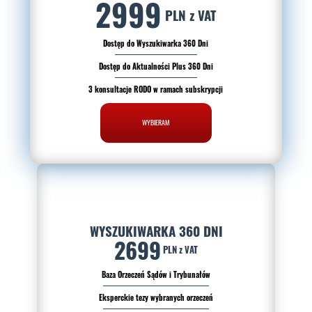
2999
PLN z VAT
Dostęp do Wyszukiwarka 360 Dni
Dostęp do Aktualności Plus 360 Dni
3 konsultacje RODO w ramach subskrypcji
WYBIERAM
WYSZUKIWARKA 360 DNI
2699
PLN z VAT
Baza Orzeczeń Sądów i Trybunałów
Eksperckie tezy wybranych orzeczeń