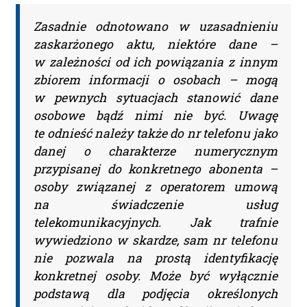
Miasto:
Zasadnie odnotowano w uzasadnieniu
zaskarżonego aktu, niektóre dane –
Administratorem Pani/Pana danych osobowych jest
w zależności od ich powiązania z innym
Piotr Liwszic prowadzący działalność gospodarczą
zbiorem informacji o osobach – mogą
jawneprzezpoufne Piotr Liwszic z siedzibą przy
w pewnych sytuacjach stanowić dane
ul. Grzybowskiej 43, 00-855 Warszawa, NIP: 521-332-36-
17, tel: (+48) 721 621 299, email:
kontakt@judykatura.pl
.
osobowe bądź nimi nie być. Uwagę
Dane osobowe będą przetwarzane w celu realizacji
te odnieść należy także do nr telefonu jako
dostępu do serwisu. Każdej osobie przysługuje prawo
danej o charakterze numerycznym
dostępu do swoich danych osobowych, ich
sprostowania, usunięcia, ograniczenia przetwarzania,
przypisanej do konkretnego abonenta –
przenoszenia, wniesienia sprzeciwu wobec ich
osoby związanej z operatorem umową
przetwarzania oraz wniesienia skargi do Prezesa
na świadczenie usług
Urzędu Ochrony Danych Osobowych. Więcej informacji
na temat przetwarzania Państwa danych osobowych
telekomunikacyjnych. Jak trafnie
dostępne jest w
polityce prywatności
.
wywiedziono w skardze, sam nr telefonu
Przeczytałem/am i akceptuję
nie pozwala na prostą identyfikację
regulamin.
konkretnej osoby. Może być wyłącznie
podstawą dla podjęcia określonych