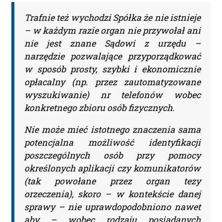
Ponad 2000 orzeczeń
o Ochronie Danych
Trafnie też wychodzi Spółka że nie istnieje
– w każdym razie organ nie przywołał ani
Osobowych (RODO).
nie jest znane Sądowi z urzędu –
Codzienna aktualizacja
narzędzie pozwalające przyporządkować
w sposób prosty, szybki i ekonomicznie
bazy orzeczeń.
opłacalny (np. przez zautomatyzowane
wyszukiwanie) nr telefonów wobec
Teraz zamawiasz Szkolenie RODO -
konkretnego zbioru osób fizycznych.
Inspektor Ochrony Danych.
Nie może mieć istotnego znaczenia sama
Nie musisz podawać karty
potencjalna możliwość identyfikacji
płatniczej.
Wystarczy, że wypełnisz
poszczególnych osób przy pomocy
formularz a na podany adres e-mail
określonych aplikacji czy komunikatorów
otrzymasz fakturę VAT
(tak powołane przez organ tezy
do opłacenia.
Ważne:
Dopiero
orzeczenia), skoro – w kontekście danej
po zaksięgowaniu płatności –
sprawy – nie uprawdopodobniono nawet
system utworzy konto użytkownika
aby – wobec rodzaju posiadanych