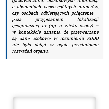
(przetwarzania) dodatkowych informacji
dostępu do swoich danych osobowych, ich
o abonentach poszczególnych numerów,
sprostowania, usunięcia, ograniczenia przetwarzania,
czy osobach odbierających połączenie –
przenoszenia, wniesienia sprzeciwu wobec ich
przetwarzania oraz wniesienia skargi do Prezesa
poza przypisaniem lokalizacji
Urzędu Ochrony Danych Osobowych. Więcej informacji
geograficznej nr (np. o wieku osoby) –
na temat przetwarzania Państwa danych osobowych
w kontekście uznania, że przetwarzane
dostępne jest w
polityce prywatności
.
są dane osobowe w rozumieniu RODO
Przeczytałem/am i akceptuję
nie było dotąd w ogóle przedmiotem
regulamin.
rozważań organu.