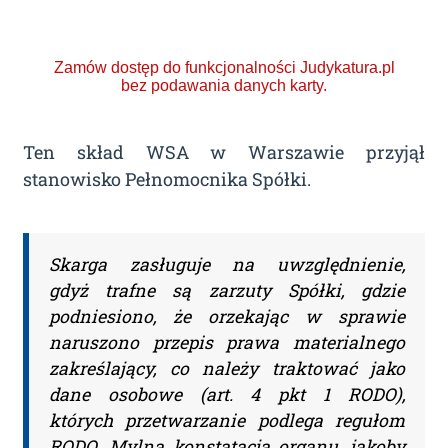
Zamów dostęp do funkcjonalności Judykatura.pl
bez podawania danych karty.
Ten skład WSA w Warszawie przyjął
stanowisko Pełnomocnika Spółki.
Ponad 2000 orzeczeń
o Ochronie Danych
Skarga zasługuje na uwzględnienie,
Osobowych (RODO).
gdyż trafne są zarzuty Spółki, gdzie
Codzienna aktualizacja
podniesiono, że orzekając w sprawie
naruszono przepis prawa materialnego
bazy orzeczeń.
zakreślający, co należy traktować jako
dane osobowe (art. 4 pkt 1 RODO),
Teraz zamawiasz Szkolenie RODO -
których przetwarzanie podlega regułom
Inspektor Ochrony Danych.
RODO. Mylna konstatacja organu, jakoby