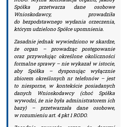
Nie musisz podawać karty
Spółka przetwarza dane osobowe
Wnioskodawcy, prowadziła
płatniczej.
Wystarczy, że wypełnisz
do bezpodstawnego wydania orzeczenia,
formularz a na podany adres e-mail
którym udzielono Spółce upomnienia.
otrzymasz fakturę VAT
do opłacenia.
Ważne:
Dopiero
Zasadnie jednak wywiedziono w skardze,
po zaksięgowaniu płatności –
że organ – prowadząc postępowanie
system utworzy konto użytkownika
oraz przywołując określone okoliczności
oraz uruchomi subskrypcję. Dopiero
formalne sprawy – nie wykazał w istocie,
od tego momentu rozpoczyna się
aby Spółka – dysponując wyłącznie
okres Subskrypcji.
zbiorem określonych nr telefonów – jest
to niesporne, w kontekście posiadanych
Please leave this field empty.
danych Wnioskodawcy (choć Spółka
wywodzi, że nie była administratorem ich
Aktualności Plus 360
bazy) – przetwarzała dane osobowe,
Wyszukiwarka 360
w rozumieniu art. 4 pkt 1 RODO.
Wyszukiwarka Plus 360 dni