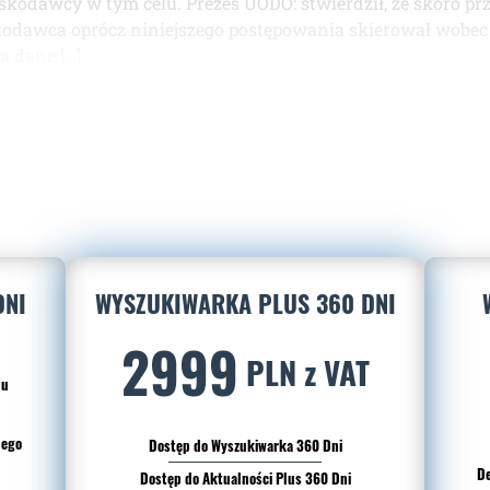
skodawcy w tym celu. Prezes UODO: stwierdził, że skoro 
odawca oprócz niniejszego postępowania skierował wobec s
a dane […]
DNI
WYSZUKIWARKA PLUS 360 DNI
2999
PLN z VAT
du
nego
Dostęp do Wyszukiwarka 360 Dni
De
Dostęp do Aktualności Plus 360 Dni