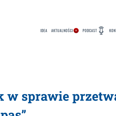
IDEA
AKTUALNOŚCI
PODCAST
KON
k w sprawie przetw
apas”