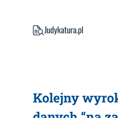
Kolejny wyro
danych “na z