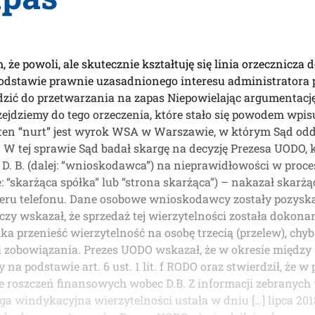
 że powoli, ale skutecznie kształtuję się linia orzecznicz
podstawie prawnie uzasadnionego interesu administrator
zić do przetwarzania na zapas Niepowielając argumentacj
ejdziemy do tego orzeczenia, które stało się powodem wpis
ten “nurt” jest wyrok WSA w Warszawie, w którym Sąd odda
W tej sprawie Sąd badał skargę na decyzję Prezesa UODO,
D. B. (dalej: “wnioskodawca”) na nieprawidłowości w proc
kże: “skarżąca spółka” lub “strona skarżąca”) – nakazał skar
meru telefonu. Dane osobowe wnioskodawcy zostały pozysk
zy wskazał, że sprzedaż tej wierzytelności została dokonana
a przenieść wierzytelność na osobę trzecią (przelew), chyba
bowiązania. Prezes UODO wskazał, że w okresie między […] 
 podstawie art. 6 ust. 1 lit. f RODO oraz stwierdził, że 
 roszczeń finansowych wobec D.B. Z informacji zebranych
a windykacyjna wierzytelności ustała w dniu […] lipca 201