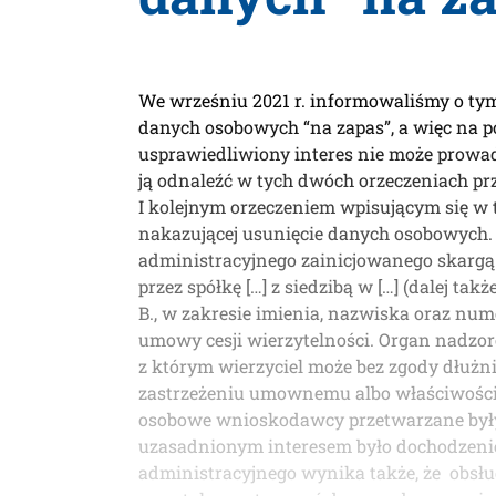
We wrześniu 2021 r. informowaliśmy o tym,
danych osobowych “na zapas”, a więc na 
usprawiedliwiony interes nie może prowad
ją odnaleźć w tych dwóch orzeczeniach prz
I kolejnym orzeczeniem wpisującym się w 
nakazującej usunięcie danych osobowych. 
administracyjnego zainicjowanego skargą 
przez spółkę […] z siedzibą w […] (dalej ta
B., w zakresie imienia, nazwiska oraz nu
umowy cesji wierzytelności. Organ nadzorc
z którym wierzyciel może bez zgody dłużnik
zastrzeżeniu umownemu albo właściwości zo
osobowe wnioskodawcy przetwarzane były na
uzasadnionym interesem było dochodzenie
administracyjnego wynika także, że obsług