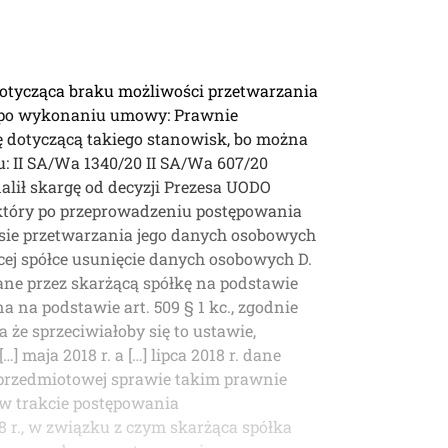
a dotycząca braku możliwości przetwarzania
a po wykonaniu umowy: Prawnie
ę dotyczącą takiego stanowisk, bo można
u: II SA/Wa 1340/20 II SA/Wa 607/20
lił skargę od decyzji Prezesa UODO
 który po przeprowadzeniu postępowania
esie przetwarzania jego danych osobowych
żącej spółce usunięcie danych osobowych D.
ane przez skarżącą spółkę na podstawie
 na podstawie art. 509 § 1 kc., zgodnie
 że sprzeciwiałoby się to ustawie,
maja 2018 r. a […] lipca 2018 r. dane
w przedmiotowej sprawie takim prawnie
 w trakcie postępowania
8 r., w związku z czym skarżąca spółka