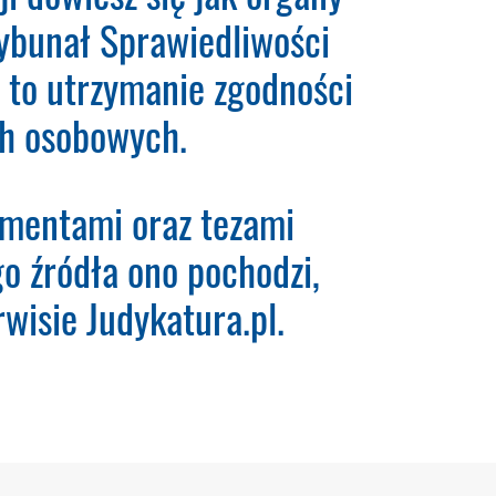
ybunał Sprawiedliwości
 karty płatniczej.
Wystarczy,
nia.
Ważne:
Dopiero po
 to utrzymanie zgodności
krypcję. Dopiero od tego
ych osobowych.
umentami oraz tezami
ego źródła ono pochodzi,
wisie Judykatura.pl.