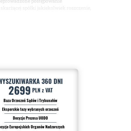
przeprowadzone postępowanie
karżącej spółki jakiekolwiek roszczenie,
WYSZUKIWARKA 360 DNI
2699
PLN z VAT
Baza Orzeczeń Sądów i Trybunałów
Eksperckie tezy wybranych orzeczeń
Decyzje Prezesa UODO
cyzje Europejskich Organów Nadzorczych