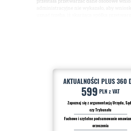
przestała przetwarzać dane osobowe wnio
administracyjne nie wykazało, aby wniosk
uznać trzeba, iż skarżąca spółka przetwarz
AKTUALNOŚCI PLUS 360 
599
PLN z VAT
Zapoznaj się z argumentacją Urzędu, Są
czy Trybunału
Fachowe i czytelne podsumowanie omawia
orzeczenia