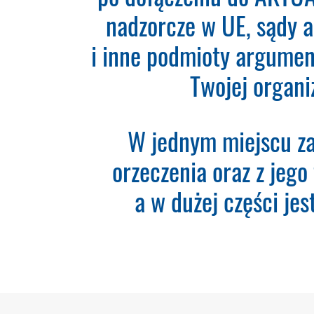
nadzorcze w UE, sądy 
Teraz zamawiasz Szkolenie ROD
że wypełnisz formularz a na po
i inne podmioty argumen
zaksięgowaniu płatności – syst
momentu rozpoczyna się okres 
Twojej organi
Please leave this field empty.
W jednym miejscu za
Aktualności Plus 360
Wyszukiwarka 360
orzeczenia oraz z jego 
Wyszukiwarka Plus 360 dni
a w dużej części je
Adres e-mail:
Nazwa Firmy:
NIP: