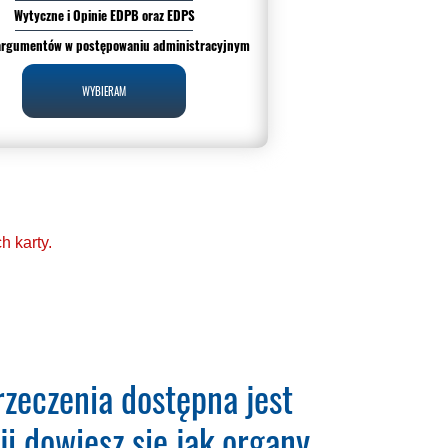
Wytyczne i Opinie EDPB oraz EDPS
argumentów w postępowaniu administracyjnym
WYBIERAM
 karty.
 (RODO). Codzienna
zeczenia dostępna jest
i dowiesz się jak organy