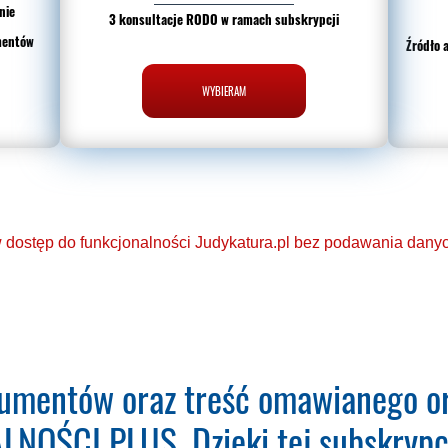
nie
3 konsultacje RODO w ramach subskrypcji
mentów
Źródło 
WYBIERAM
dostęp do funkcjonalności Judykatura.pl bez podawania danych
eń o Ochronie Danych Osobowych
umentów oraz treść omawianego or
aktualizacja bazy orzeczeń.
NOŚCI PLUS. Dzięki tej subskrypcj