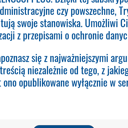
administracyjne czy powszechne, Tr
O - Inspektor Ochrony Danych.
Nie musisz podawać
dany adres e-mail otrzymasz fakturę VAT do opłace
tują swoje stanowiska. Umożliwi Ci
em utworzy konto użytkownika oraz uruchomi subs
Subskrypcji.
zacji z przepisami o ochronie dan
poznasz się z najważniejszymi arg
treścią niezależnie od tego, z jaki
st ono opublikowane wyłącznie w ser