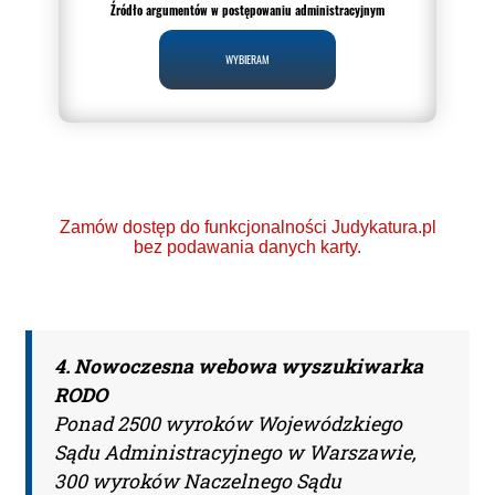
Źródło argumentów w postępowaniu administracyjnym
WYBIERAM
Zamów dostęp do funkcjonalności Judykatura.pl
bez podawania danych karty.
4. Nowoczesna webowa wyszukiwarka
Ponad 2000 orzeczeń
RODO
o Ochronie Danych
Ponad 2500 wyroków Wojewódzkiego
Sądu Administracyjnego w Warszawie,
Osobowych (RODO).
300 wyroków Naczelnego Sądu