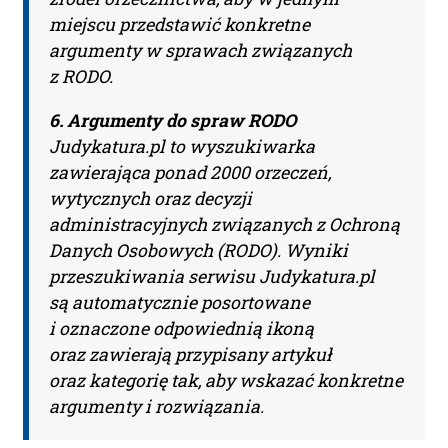
Aktualności Plus 360
miejscu przedstawić konkretne
Wyszukiwarka 360
argumenty w sprawach związanych
Wyszukiwarka Plus 360 dni
z RODO.
Adres e-mail:
6. Argumenty do spraw RODO
Judykatura.pl to wyszukiwarka
zawierająca ponad 2000 orzeczeń,
Nazwa Firmy:
wytycznych oraz decyzji
administracyjnych związanych z Ochroną
Danych Osobowych (RODO). Wyniki
NIP:
przeszukiwania serwisu Judykatura.pl
są automatycznie posortowane
i oznaczone odpowiednią ikoną
Adres firmy:
oraz zawierają przypisany artykuł
oraz kategorię tak, aby wskazać konkretne
argumenty i rozwiązania.
Kod Pocztowy: