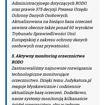
Codzienna aktualizacja
Administracyjnego dotyczących RODO
oraz prawie 375 decyzji Prezesa Urzędu
bazy orzeczeń.
Ochrony Danych Osobowych.
Aktualizowana na bieżąco baza orzeczeń
Teraz zamawiasz Szkolenie RODO -
zawiera obecnie także ponad 60 wyroków
Inspektor Ochrony Danych.
Trybunału Sprawiedliwości Unii
Nie musisz podawać karty
Europejskiej z zakresu ochrony danych
płatniczej.
Wystarczy, że wypełnisz
osobowych oraz prywatności.
formularz a na podany adres e-mail
otrzymasz fakturę VAT
5. Aktywny monitoring orzecznictwa
do opłacenia.
Ważne:
Dopiero
RODO
po zaksięgowaniu płatności –
Zastosowaliśmy najnowsze rozwiązania
system utworzy konto użytkownika
technologiczne monitorujące
oraz uruchomi subskrypcję. Dopiero
orzecznictwo. Dzięki temu Judykatura.pl
od tego momentu rozpoczyna się
reaguje błyskawicznie i codziennie
okres Subskrypcji.
aktualizuje bazę orzeczeń. Dodatkowo,
nasze systemy monitorują kilkanaście
Please leave this field empty.
źródeł orzecznictwa, aby w jednym