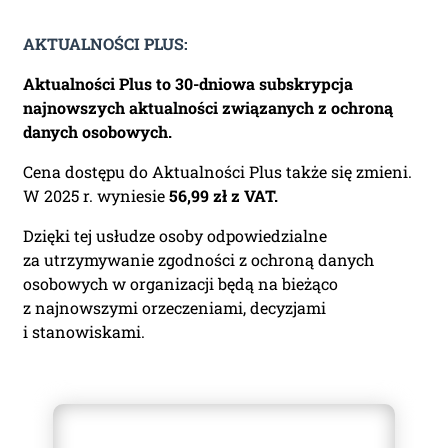
AKTUALNOŚCI PLUS:
Miasto:
Aktualności Plus to 30-dniowa subskrypcja
najnowszych aktualności związanych z ochroną
danych osobowych.
Administratorem Pani/Pana danych osobowych jest
Piotr Liwszic prowadzący działalność gospodarczą
Cena dostępu do Aktualności Plus także się zmieni.
jawneprzezpoufne Piotr Liwszic z siedzibą przy
W 2025 r. wyniesie
56,99 zł z VAT.
ul. Grzybowskiej 43, 00-855 Warszawa, NIP: 521-332-36-
17, tel: (+48) 721 621 299, email:
kontakt@judykatura.pl
.
Dzięki tej usłudze osoby odpowiedzialne
Dane osobowe będą przetwarzane w celu realizacji
za utrzymywanie zgodności z ochroną danych
dostępu do serwisu. Każdej osobie przysługuje prawo
dostępu do swoich danych osobowych, ich
osobowych w organizacji będą na bieżąco
sprostowania, usunięcia, ograniczenia przetwarzania,
z najnowszymi orzeczeniami, decyzjami
przenoszenia, wniesienia sprzeciwu wobec ich
i stanowiskami.
przetwarzania oraz wniesienia skargi do Prezesa
Urzędu Ochrony Danych Osobowych. Więcej informacji
na temat przetwarzania Państwa danych osobowych
dostępne jest w
polityce prywatności
.
Przeczytałem/am i akceptuję