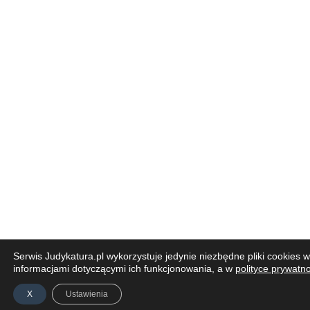
Serwis Judykatura.pl wykorzystuje jedynie niezbędne pliki cooki
informacjami dotyczącymi ich funkcjonowania, a w
polityce prywatn
X
Ustawienia