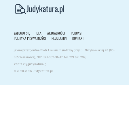
ZALOGUJ SIĘ
IDEA
AKTUALNOŚCI
PODCAST
POLITYKA PRYWATNOŚCI
REGULAMIN
KONTAKT
jawneprzezpoufne Piotr Liwszic z siedzibą przy ul. Grzybowskiej 43 (00-
855 Warszawa), NIP 521-332-36-17, tel.
721 621 299
,
kontakt@judykatura.pl
© 2020-2026
Judykatura.pl