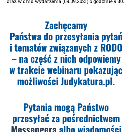
oraz w dniu wydarzenia (09.09.2021) o godzinie 9.30.
Zachęcamy
Państwa
do przesyłania
pytań
i tematów związanych z RODO
– na część z nich odpowiemy
w trakcie webinaru pokazując
możliwości Judykatura.pl.
Pytania mogą Państwo
przesyłać za pośrednictwem
Messengera
albo wiadomości