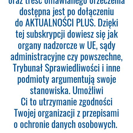
Osobowych (RODO).
dostępna jest po dołączeniu
Codzienna aktualizacja
do AKTUALNOŚCI PLUS. Dzięki
bazy orzeczeń.
tej subskrypcji dowiesz się jak
Teraz zamawiasz Szkolenie RODO -
organy nadzorcze w UE, sądy
Inspektor Ochrony Danych.
Nie
administracyjne czy powszechne,
musisz podawać karty płatniczej.
Wystarczy, że wypełnisz formularz
Trybunał Sprawiedliwości i inne
a na podany adres e-mail otrzymasz
podmioty argumentują swoje
fakturę VAT do opłacenia.
Ważne:
Dopiero po zaksięgowaniu płatności
stanowiska. Umożliwi
– system utworzy konto
Ci to utrzymanie zgodności
użytkownika oraz uruchomi
subskrypcję. Dopiero od tego
Twojej organizacji z przepisami
momentu rozpoczyna się okres
o ochronie danych osobowych.
Subskrypcji.