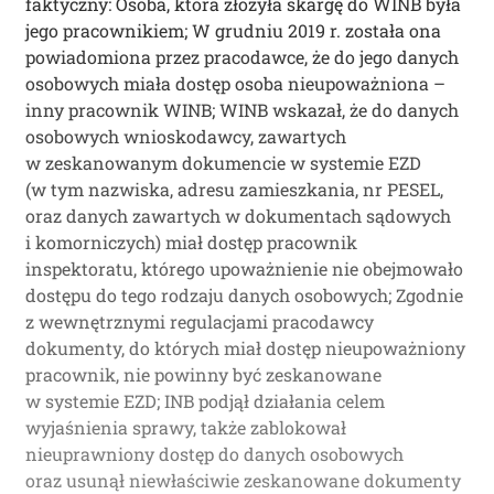
faktyczny: Osoba, która złożyła skargę do WINB była
jego pracownikiem; W grudniu 2019 r. została ona
powiadomiona przez pracodawce, że do jego danych
osobowych miała dostęp osoba nieupoważniona –
inny pracownik WINB; WINB wskazał, że do danych
osobowych wnioskodawcy, zawartych
w zeskanowanym dokumencie w systemie EZD
(w tym nazwiska, adresu zamieszkania, nr PESEL,
oraz danych zawartych w dokumentach sądowych
i komorniczych) miał dostęp pracownik
inspektoratu, którego upoważnienie nie obejmowało
dostępu do tego rodzaju danych osobowych; Zgodnie
z wewnętrznymi regulacjami pracodawcy
dokumenty, do których miał dostęp nieupoważniony
pracownik, nie powinny być zeskanowane
w systemie EZD; INB podjął działania celem
wyjaśnienia sprawy, także zablokował
nieuprawniony dostęp do danych osobowych
oraz usunął niewłaściwie zeskanowane dokumenty