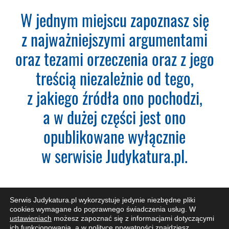
Please leave this field empty.
W jednym miejscu zapoznasz się
Aktualności Plus 360
z najważniejszymi argumentami
Wyszukiwarka 360
Wyszukiwarka Plus 360 dni
oraz tezami orzeczenia oraz z jego
treścią niezależnie od tego,
Adres e-mail:
z jakiego źródła ono pochodzi,
a w dużej części jest ono
Nazwa Firmy:
opublikowane wyłącznie
w serwisie Judykatura.pl.
NIP:
Adres firmy:
Serwis Judykatura.pl wykorzystuje jedynie niezbędne pliki
cookies wymagane do poprawnego świadczenia usług. W
ustawieniach
możesz zapoznać się z informacjami dotyczącymi
ich funkcjonowania, a w
polityce prywatności
znajdziesz