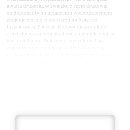
awaria drukarki, w związku z czym drukował
on dokumenty na urządzeniu wielofunkcyjnym
znajdującym się w korytarzu na 9 piętrze
Inspektoratu. Podczas drukowania protokołu
z przesłuchania wnioskodawca nastąpiła awaria
ww. urządzenia. Dokument wydrukował się
z opóźnieniem, następnie został odnaleziony
przez wnioskodawcę i przekazany Rzecznikowi
Dyscyplinarnego WINB. W takim […]