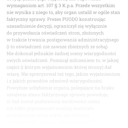
wymaganiom art. 107 § 3 K.p.a. Przede wszystkim
nie wynika z niego to, aby organ ustalił w ogóle stan
faktyczny sprawy. Prezes PUODO konstruując
uzasadnienie decyzji, ograniczył się wyłącznie
do przywołania oświadczeń stron, złożonych
w trakcie trwania postępowania administracyjnego
(i to oświadczeń nie zawsze zbieżnych ze sobą).
Nie dokonał jednakże żadnej oceny wiarygodności
owych oświadczeń. Pominął milczeniem to, w jakiej
części (i którym wyjaśnieniom-której strony) dał
wiarę. Nie sprecyzował też tego, jakim wyjaśnieniom
i z jakich powodów odmówił wiarygodności.
Powyższe uchybienie organu, polegające na braku
ustalenia stanu faktycznego sprawy powoduje,
iż Sąd został pozbawiony możliwości oceny
nie tylko poprawności analizy materiału
dowodowego przez organ, ale również
prawidłowości samego rozstrzygnięcia. […]