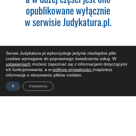
opublikowane wyłącznie
w serwisie Judykatura.pl.
NIP:
Adres firmy:
Serwis Judykatura.pl wykorzystuje jedynie niezbędne pliki
cookies wymagane do poprawnego świadczenia usług. W
ustawieniach
możesz zapoznać się z informacjami dotyczącymi
ich funkcjonowania, a w
polityce prywatności
znajdziesz
Kod Pocztowy:
ZAPISZ SIĘ DO NEWSLETTERA
informacje o stosowaniu plików cookies.
X
Ustawienia
Miasto:
Administratorem Pani/Pana danych osobowych jest
Piotr Liwszic prowadzący działalność gospodarczą
ZALOGUJ SIĘ
IDEA
AKTUALNOŚCI
PODCAST
jawneprzezpoufne Piotr Liwszic z siedzibą przy ul.
POLITYKA PRYWATNOŚCI
REGULAMIN
KONTAKT