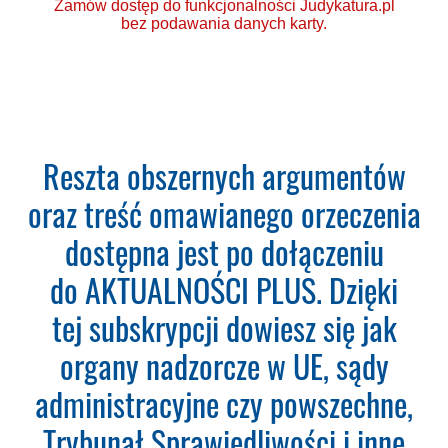
Zamów dostęp do funkcjonalności Judykatura.pl
bez podawania danych karty.
Ponad 2000 orzeczeń
Reszta obszernych argumentów
o Ochronie Danych
oraz treść omawianego orzeczenia
Osobowych (RODO).
dostępna jest po dołączeniu
Codzienna aktualizacja
do AKTUALNOŚCI PLUS. Dzięki
bazy orzeczeń.
tej subskrypcji dowiesz się jak
Teraz zamawiasz Szkolenie RODO -
organy nadzorcze w UE, sądy
Inspektor Ochrony Danych.
Nie
administracyjne czy powszechne,
musisz podawać karty płatniczej.
Wystarczy, że wypełnisz formularz
Trybunał Sprawiedliwości i inne