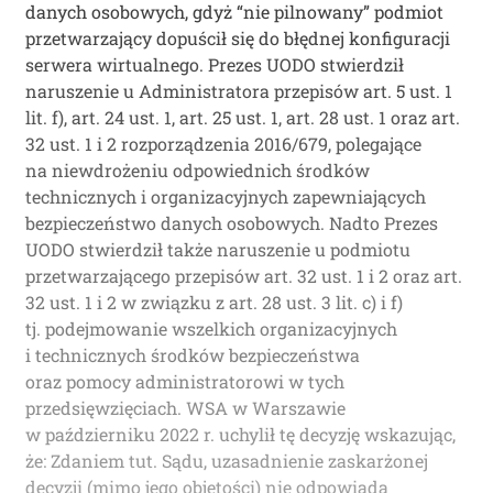
danych osobowych, gdyż “nie pilnowany” podmiot
przetwarzający dopuścił się do błędnej konfiguracji
serwera wirtualnego. Prezes UODO stwierdził
naruszenie u Administratora przepisów art. 5 ust. 1
lit. f), art. 24 ust. 1, art. 25 ust. 1, art. 28 ust. 1 oraz art.
32 ust. 1 i 2 rozporządzenia 2016/679, polegające
na niewdrożeniu odpowiednich środków
technicznych i organizacyjnych zapewniających
bezpieczeństwo danych osobowych. Nadto Prezes
UODO stwierdził także naruszenie u podmiotu
przetwarzającego przepisów art. 32 ust. 1 i 2 oraz art.
32 ust. 1 i 2 w związku z art. 28 ust. 3 lit. c) i f)
tj. podejmowanie wszelkich organizacyjnych
i technicznych środków bezpieczeństwa
oraz pomocy administratorowi w tych
przedsięwzięciach. WSA w Warszawie
w październiku 2022 r. uchylił tę decyzję wskazując,
że: Zdaniem tut. Sądu, uzasadnienie zaskarżonej
decyzji (mimo jego objętości) nie odpowiada