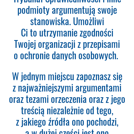
a na podany adres e-mail otrzymasz
podmioty argumentują swoje
fakturę VAT do opłacenia.
Ważne:
Dopiero po zaksięgowaniu płatności
stanowiska. Umożliwi
– system utworzy konto
Ci to utrzymanie zgodności
użytkownika oraz uruchomi
subskrypcję. Dopiero od tego
Twojej organizacji z przepisami
momentu rozpoczyna się okres
o ochronie danych osobowych.
Subskrypcji.
Please leave this field empty.
W jednym miejscu zapoznasz się
Aktualności Plus 360
z najważniejszymi argumentami
Wyszukiwarka 360
Wyszukiwarka Plus 360 dni
oraz tezami orzeczenia oraz z jego
treścią niezależnie od tego,
Adres e-mail:
z jakiego źródła ono pochodzi,
a w dużej części jest ono
Nazwa Firmy: