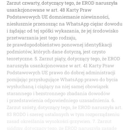
Zarzut czwarty, dotyczący tego, że EROD naruszyła
usankcjonowane w art. 48 Karty Praw
Podstawowych UE domniemanie niewinności,
niesłusznie przenosząc na WhatsApp ciężar dowodu
i żądając od tej spółki wykazania, że jej środowisko
przetwarzania jest tego rodzaju,
że prawdopodobieństwo ponownej identyfikacji
podmiotów, których dane dotyczą, jest czysto
teoretyczne. 5. Zarzut piąty, dotyczący tego, że EROD
naruszyła usankcjonowane w art. 41 Karty Praw
Podstawowych UE prawo do dobrej administracji
pomijając przysługujące WhatsApp prawo do bycia
wysłuchaną i ciążący na niej samej obowiązek
starannego i bezstronnego zbadania dowodów
i przedstawienia odpowiedniego uzasadnienia. 6.
Zarzut szósty, dotyczący tego, że EROD naruszyła art.
83 RODO i szereg ustalonych w tym rozporządzeniu
zasad określania wysokości grzywien. 7. Zarzut
siódmy, dotyczący tego, że EROD naruszyła zasadę