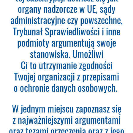
Teraz zamawiasz Szkolenie RODO -
organy nadzorcze w UE, sądy
Inspektor Ochrony Danych.
Nie
administracyjne czy powszechne,
musisz podawać karty płatniczej.
Wystarczy, że wypełnisz formularz
Trybunał Sprawiedliwości i inne
a na podany adres e-mail otrzymasz
podmioty argumentują swoje
fakturę VAT do opłacenia.
Ważne:
Dopiero po zaksięgowaniu płatności
stanowiska. Umożliwi
– system utworzy konto
Ci to utrzymanie zgodności
użytkownika oraz uruchomi
subskrypcję. Dopiero od tego
Twojej organizacji z przepisami
momentu rozpoczyna się okres
o ochronie danych osobowych.
Subskrypcji.
Please leave this field empty.
W jednym miejscu zapoznasz się
Aktualności Plus 360
z najważniejszymi argumentami
Wyszukiwarka 360
Wyszukiwarka Plus 360 dni
oraz tezami orzeczenia oraz z jego