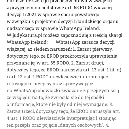
naruszenie szeregu przepisów prawa w związku
z przyjęciem na podstawie art. 65 RODO wiążącej
decyzji 1/2021 w sprawie sporu powstałego
w związku z projektem decyzji irlandzkiego organu
nadzorczego w sprawie WhatsApp Ireland.
W judykatura.pl możesz zapoznać się z treścią skargi
WhatsApp Ireland: WhtatsApp zarzuca decyzji
wiążącej, aż siedem naruszeń: 1. Zarzut pierwszy,
dotyczący tego, że EROD przekroczyła uprawnienia
przyznane jej w art. 65 RODO. 2. Zarzut drugi,
dotyczący tego, że EROD naruszyła art. 13 ust. 1 lit. d)
i art. 12 ust. 1 RODO niewłaściwie interpretując
i stosując te przepisy oraz spoczywające
na WhatsApp obowiązki związane z przejrzystością
ze względu na to, że zwróciła się do tej spółki
o informacje, które nie były od niej wymagane. 3.
Zarzut trzeci, dotyczący tego, że EROD naruszyła art.
4 ust. 1 RODO niewłaściwie interpretując i stosując
ten przepis oraz pojęcie „danych osobowych”. 4.