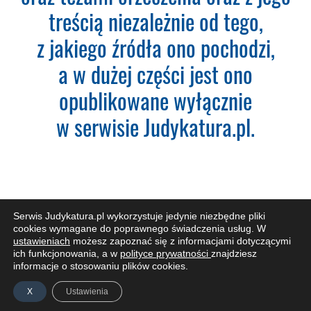
treścią niezależnie od tego,
Adres e-mail:
z jakiego źródła ono pochodzi,
a w dużej części jest ono
Nazwa Firmy:
opublikowane wyłącznie
w serwisie Judykatura.pl.
NIP:
Adres firmy:
Serwis Judykatura.pl wykorzystuje jedynie niezbędne pliki
cookies wymagane do poprawnego świadczenia usług. W
Kod Pocztowy:
ustawieniach
możesz zapoznać się z informacjami dotyczącymi
ZAPISZ SIĘ DO NEWSLETTERA
ich funkcjonowania, a w
polityce prywatności
znajdziesz
informacje o stosowaniu plików cookies.
X
Ustawienia
Miasto: