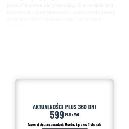
pewności prawa nie przyznając, iż w swej decyzji
nowatorsko zinterpretowała i zastosowała szereg
przepisów RODO, efektem czego [zarzucane]
naruszenie […]
AKTUALNOŚCI PLUS 360 DNI
599
PLN z VAT
Zapoznaj się z argumentacją Urzędu, Sądu czy Trybunału