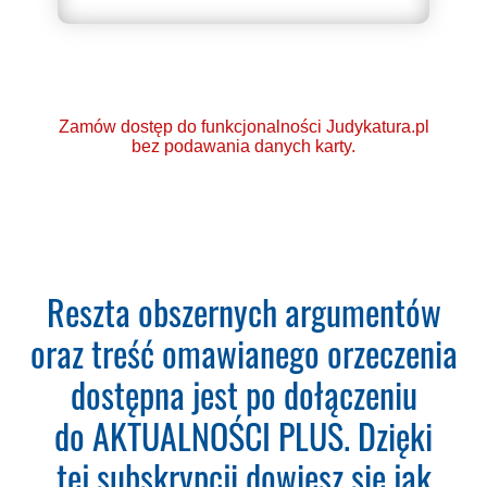
Zamów dostęp do funkcjonalności Judykatura.pl
bez podawania danych karty.
Ponad 2000 orzeczeń
Reszta obszernych argumentów
o Ochronie Danych
oraz treść omawianego orzeczenia
Osobowych (RODO).
dostępna jest po dołączeniu
Codzienna aktualizacja
do AKTUALNOŚCI PLUS. Dzięki
bazy orzeczeń.
tej subskrypcji dowiesz się jak