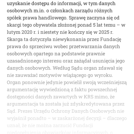
uzyskanie dostępu do informacji, w tym danych
osobowych m.in. o członkach zarządu różnych
spółek prawa handlowego. Sprawę zaczyna się od
skargi tego obywatela złożonej ponad 5 lat temu – w
lutym 2020 r. i niestety nie kończy się w 2025 r.
Skarga ta dotyczyła niewykonania przez Fundację
prawa do sprzeciwu wobec przetwarzania danych
osobowych opartego na podstawie prawnie
uzasadnionego interesu oraz zażądał usunięcia jego
danych osobowych. Według Sądu organ zdawał się
nie zauważać motywów wiążącego go wyroku.
Organ ponownie jedynie powielił swoją wcześniejszą
argumentację wywiedzioną z faktu powszechnej
dostępności danych zawartych w KRS mimo, że
argumentacja ta została już zdyskredytowana przez
Sąd. Prezes Urzędu Ochrony Danych Osobowych nie
wyjaśnił ponadto – w zaskarżonej decyzji – dlaczego
uznał, że nie można zarzucić Fundacji
niedopełnienia obowiązków informacyjnych, o