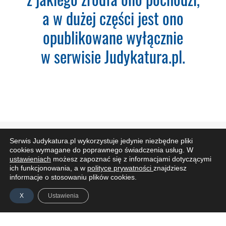
a w dużej części jest ono
Nazwa Firmy:
opublikowane wyłącznie
w serwisie Judykatura.pl.
NIP:
Adres firmy:
Kod Pocztowy:
Serwis Judykatura.pl wykorzystuje jedynie niezbędne pliki
ZAPISZ SIĘ DO NEWSLETTERA
cookies wymagane do poprawnego świadczenia usług. W
ustawieniach
możesz zapoznać się z informacjami dotyczącymi
ich funkcjonowania, a w
polityce prywatności
znajdziesz
informacje o stosowaniu plików cookies.
Miasto:
X
Ustawienia
Administratorem Pani/Pana danych osobowych jest