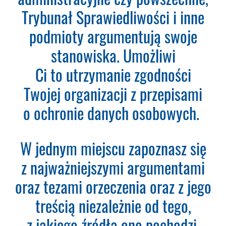
Wystarczy, że wypełnisz formularz
Trybunał Sprawiedliwości i inne
a na podany adres e-mail otrzymasz
podmioty argumentują swoje
fakturę VAT do opłacenia.
Ważne:
Dopiero po zaksięgowaniu płatności
stanowiska. Umożliwi
– system utworzy konto
Ci to utrzymanie zgodności
użytkownika oraz uruchomi
subskrypcję. Dopiero od tego
Twojej organizacji z przepisami
momentu rozpoczyna się okres
o ochronie danych osobowych.
Subskrypcji.
Please leave this field empty.
W jednym miejscu zapoznasz się
Aktualności Plus 360
z najważniejszymi argumentami
Wyszukiwarka 360
Wyszukiwarka Plus 360 dni
oraz tezami orzeczenia oraz z jego
treścią niezależnie od tego,
Adres e-mail:
z jakiego źródła ono pochodzi,