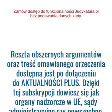
Zamów dostęp do funkcjonalności Judykatura.pl
bez podawania danych karty.
Ponad 2000 orzeczeń o
Reszta obszernych argumentów
Ochronie Danych
oraz treść omawianego orzeczenia
Osobowych (RODO).
dostępna jest po dołączeniu
Codzienna aktualizacja
do AKTUALNOŚCI PLUS. Dzięki
bazy orzeczeń.
tej subskrypcji dowiesz się jak
Teraz zamawiasz Szkolenie RODO -
organy nadzorcze w UE, sądy
Inspektor Ochrony Danych.
Nie
administracyjne czy powszechne,
musisz podawać karty płatniczej.