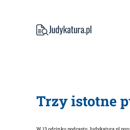
Trzy istotne 
W 13 odcinku podcastu Judykatura.pl poru