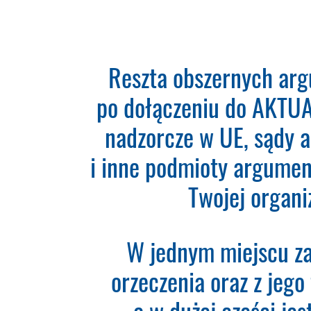
Ponad 2000 orzecz
Reszta obszernych arg
po dołączeniu do AKTUAL
nadzorcze w UE, sądy 
Teraz zamawiasz Szkolenie ROD
że wypełnisz formularz a na po
i inne podmioty argumen
zaksięgowaniu płatności – syst
momentu rozpoczyna się okres 
Twojej organi
Please leave this field empty.
W jednym miejscu za
Aktualności Plus 360
Wyszukiwarka 360
orzeczenia oraz z jego 
Wyszukiwarka Plus 360 dni
a w dużej części je
Adres e-mail: