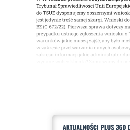
Trybunał Sprawiedliwości Unii Europejsk
do TSUE dysponujemy obszernymi wnioskami
jest jedynie treść samej skargi. Wnioski d
BZ (C-672/22). Pierwsza sprawa dotyczy 
przypadku ustnego zgłoszenia wniosku o 
warunków jakie muszą zajść, aby było moż
w zakresie przetwarzania danych osobowyc
zakresu informacji jakie administrator da
wydane wobec klienta? Zapraszamy do od
AKTUALNOŚCI PLUS 360 