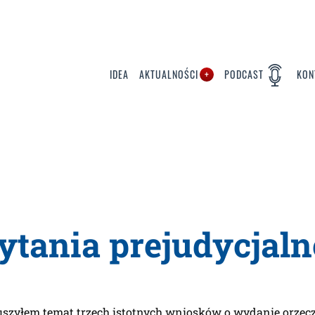
IDEA
AKTUALNOŚCI
PODCAST
KON
pytania prejudycjal
szyłem temat trzech istotnych wniosków o wydanie orzecz