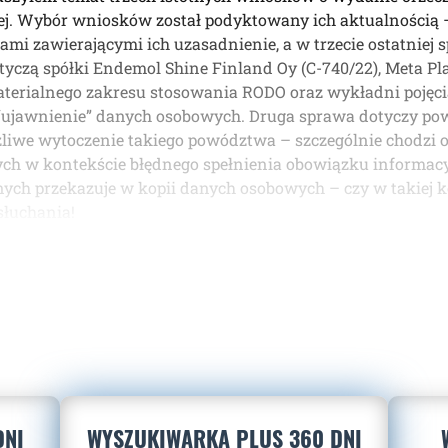
iej. Wybór wniosków został podyktowany ich aktualności
 zawierającymi ich uzasadnienie, a w trzecie ostatniej s
otyczą spółki Endemol Shine Finland Oy (C-740/22), Meta Pl
materialnego zakresu stosowania RODO oraz wykładni poję
“ujawnienie” danych osobowych. Druga sprawa dotyczy po
liwe wytoczenie takiego powództwa – szczególnie chodzi 
h w kontekście błędnego spełnienia obowiązku informacyj
nych przekazuje w kopii danych osobowych – czy w takiej ko
słuchania!
DNI
WYSZUKIWARKA PLUS 360 DNI