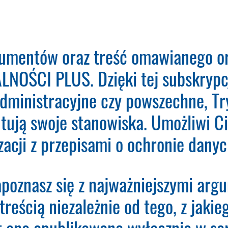
eń o Ochronie Danych Osobowych
umentów oraz treść omawianego or
aktualizacja bazy orzeczeń.
NOŚCI PLUS. Dzięki tej subskrypcj
administracyjne czy powszechne, Tr
O - Inspektor Ochrony Danych.
Nie musisz podawać
dany adres e-mail otrzymasz fakturę VAT do opłace
tują swoje stanowiska. Umożliwi Ci
em utworzy konto użytkownika oraz uruchomi subs
Subskrypcji.
zacji z przepisami o ochronie dan
poznasz się z najważniejszymi arg
treścią niezależnie od tego, z jaki
st ono opublikowane wyłącznie w ser