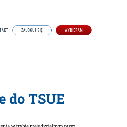
TAKT
ZALOGUJ SIĘ
WYBIERAM
ne do TSUE
enia w trybie prejudycjalnym przez