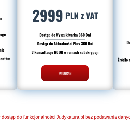
2999
PLN z VAT
du
nego
Dostęp do Wyszukiwarka 360 Dni
De
Dostęp do Aktualności Plus 360 Dni
nie
3 konsultacje RODO w ramach subskrypcji
mentów
Źródło 
WYBIERAM
dostęp do funkcjonalności Judykatura.pl bez podawania danych