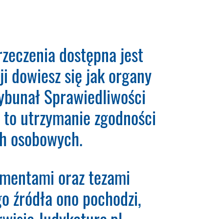
 (RODO). Codzienna
zeczenia dostępna jest
i dowiesz się jak organy
ybunał Sprawiedliwości
 karty płatniczej.
Wystarczy,
nia.
Ważne:
Dopiero po
 to utrzymanie zgodności
krypcję. Dopiero od tego
ych osobowych.
umentami oraz tezami
ego źródła ono pochodzi,
wisie Judykatura.pl.