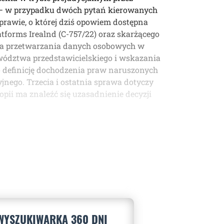
ą – w przypadku dwóch pytań kierowanych
prawie, o której dziś opowiem dostępna
atforms Irealnd (C-757/22) oraz skarżącego
cia przetwarzania danych osobowych w
wództwa przedstawicielskiego i wskazania
o definicję dochodzenia praw naruszonych
nego. Trzecia i ostatnia sprawa dotyczy
pii ma znaleźć się uzasadnienie decyzji
WYSZUKIWARKA 360 DNI