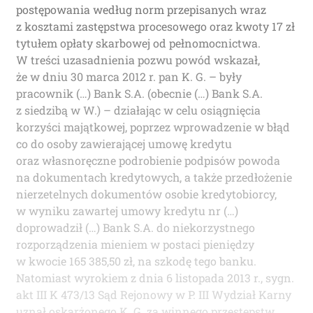
postępowania według norm przepisanych wraz
z kosztami zastępstwa procesowego oraz kwoty 17 zł
tytułem opłaty skarbowej od pełnomocnictwa.
W treści uzasadnienia pozwu powód wskazał,
że w dniu 30 marca 2012 r. pan K. G. – były
pracownik (…) Bank S.A. (obecnie (…) Bank S.A.
z siedzibą w W.) – działając w celu osiągnięcia
korzyści majątkowej, poprzez wprowadzenie w błąd
co do osoby zawierającej umowę kredytu
oraz własnoręczne podrobienie podpisów powoda
na dokumentach kredytowych, a także przedłożenie
nierzetelnych dokumentów osobie kredytobiorcy,
w wyniku zawartej umowy kredytu nr (…)
doprowadził (…) Bank S.A. do niekorzystnego
rozporządzenia mieniem w postaci pieniędzy
w kwocie 165 385,50 zł, na szkodę tego banku.
Natomiast wyrokiem z dnia 6 listopada 2013 r., sygn.
akt III K 473/13 Sąd Rejonowy w P. III Wydział Karny
uznał oskarżonego K. G. za winnego przestępstw