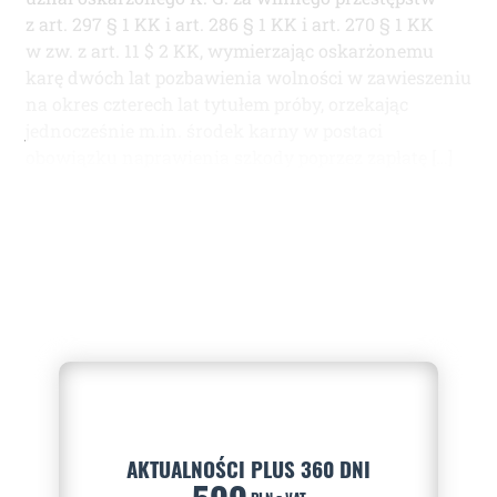
z art. 297 § 1 KK i art. 286 § 1 KK i art. 270 § 1 KK
w zw. z art. 11 $ 2 KK, wymierzając oskarżonemu
karę dwóch lat pozbawienia wolności w zawieszeniu
na okres czterech lat tytułem próby, orzekając
jednocześnie m.in. środek karny w postaci
obowiązku naprawienia szkody poprzez zapłatę […]
AKTUALNOŚCI PLUS 360 DNI