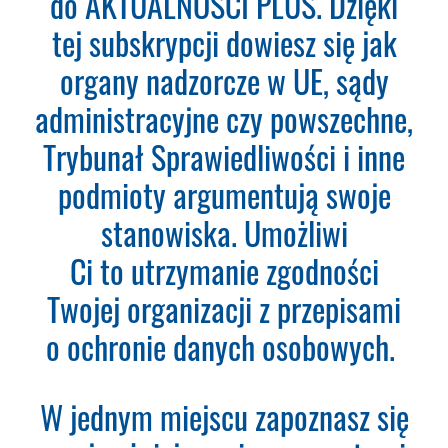
do AKTUALNOŚCI PLUS. Dzięki
bazy orzeczeń.
tej subskrypcji dowiesz się jak
Teraz zamawiasz Szkolenie RODO -
organy nadzorcze w UE, sądy
Inspektor Ochrony Danych.
Nie
administracyjne czy powszechne,
musisz podawać karty płatniczej.
Wystarczy, że wypełnisz formularz
Trybunał Sprawiedliwości i inne
a na podany adres e-mail otrzymasz
podmioty argumentują swoje
fakturę VAT do opłacenia.
Ważne:
Dopiero po zaksięgowaniu płatności
stanowiska. Umożliwi
– system utworzy konto
Ci to utrzymanie zgodności
użytkownika oraz uruchomi
subskrypcję. Dopiero od tego
Twojej organizacji z przepisami
momentu rozpoczyna się okres
o ochronie danych osobowych.
Subskrypcji.
Please leave this field empty.
W jednym miejscu zapoznasz się
Aktualności Plus 360