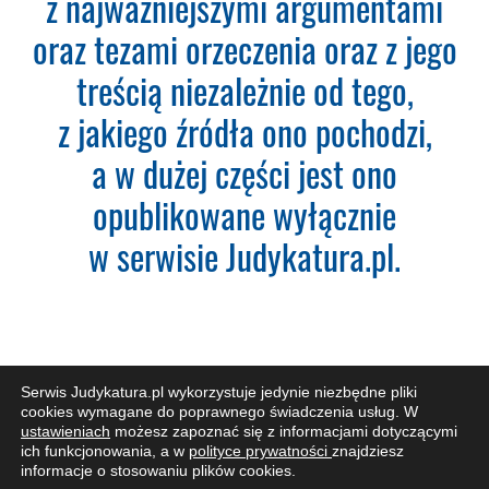
z najważniejszymi argumentami
Wyszukiwarka 360
Wyszukiwarka Plus 360 dni
oraz tezami orzeczenia oraz z jego
treścią niezależnie od tego,
Adres e-mail:
z jakiego źródła ono pochodzi,
a w dużej części jest ono
Nazwa Firmy:
opublikowane wyłącznie
w serwisie Judykatura.pl.
NIP:
Adres firmy:
Serwis Judykatura.pl wykorzystuje jedynie niezbędne pliki
cookies wymagane do poprawnego świadczenia usług. W
Kod Pocztowy:
ustawieniach
możesz zapoznać się z informacjami dotyczącymi
ZAPISZ SIĘ DO NEWSLETTERA
ich funkcjonowania, a w
polityce prywatności
znajdziesz
informacje o stosowaniu plików cookies.