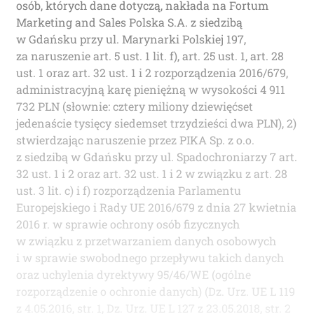
osób, których dane dotyczą, nakłada na Fortum
Marketing and Sales Polska S.A. z siedzibą
w Gdańsku przy ul. Marynarki Polskiej 197,
za naruszenie art. 5 ust. 1 lit. f), art. 25 ust. 1, art. 28
ust. 1 oraz art. 32 ust. 1 i 2 rozporządzenia 2016/679,
administracyjną karę pieniężną w wysokości 4 911
732 PLN (słownie: cztery miliony dziewięćset
jedenaście tysięcy siedemset trzydzieści dwa PLN), 2)
stwierdzając naruszenie przez PIKA Sp. z o.o.
z siedzibą w Gdańsku przy ul. Spadochroniarzy 7 art.
32 ust. 1 i 2 oraz art. 32 ust. 1 i 2 w związku z art. 28
ust. 3 lit. c) i f) rozporządzenia Parlamentu
Europejskiego i Rady UE 2016/679 z dnia 27 kwietnia
2016 r. w sprawie ochrony osób fizycznych
w związku z przetwarzaniem danych osobowych
i w sprawie swobodnego przepływu takich danych
oraz uchylenia dyrektywy 95/46/WE (ogólne
rozporządzenie o ochronie danych) (Dz. Urz. UE L 119
z 4.05.2016, str. 1, Dz. Urz. UE L 127 z 23.05.2018, str. 2