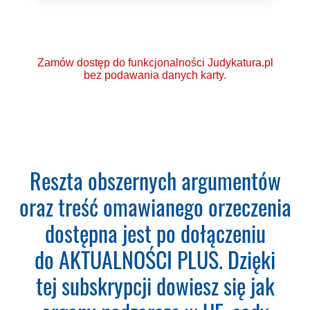
Zamów dostęp do funkcjonalności Judykatura.pl
bez podawania danych karty.
Ponad 2000 orzeczeń
Reszta obszernych argumentów
o Ochronie Danych
oraz treść omawianego orzeczenia
Osobowych (RODO).
dostępna jest po dołączeniu
Codzienna aktualizacja
do AKTUALNOŚCI PLUS. Dzięki
bazy orzeczeń.
tej subskrypcji dowiesz się jak
Teraz zamawiasz Szkolenie RODO -