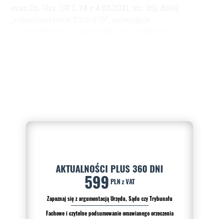
oraz Dz. Urz. UE L 74 z 4.03.2021, str. 35), dalej:
„rozporządzenie 2016/679”, polegające
na niewdrożeniu odpowiednich środków […]
AKTUALNOŚCI PLUS 360 DNI
599
PLN z VAT
Zapoznaj się z argumentacją Urzędu, Sądu czy Trybunału
Fachowe i czytelne podsumowanie omawianego orzeczenia