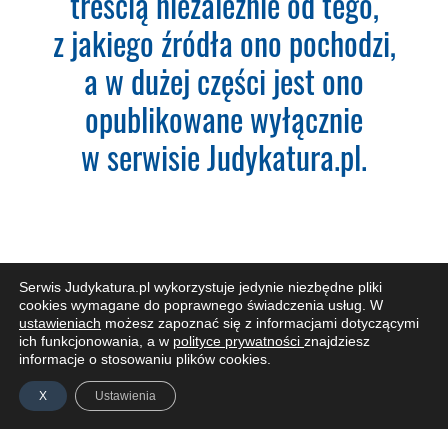
treścią niezależnie od tego,
z jakiego źródła ono pochodzi,
a w dużej części jest ono
Nazwa Firmy:
opublikowane wyłącznie
w serwisie Judykatura.pl.
NIP:
Adres firmy:
Serwis Judykatura.pl wykorzystuje jedynie niezbędne pliki
cookies wymagane do poprawnego świadczenia usług. W
Kod Pocztowy:
ustawieniach
możesz zapoznać się z informacjami dotyczącymi
ZAPISZ SIĘ DO NEWSLETTERA
ich funkcjonowania, a w
polityce prywatności
znajdziesz
informacje o stosowaniu plików cookies.
Miasto:
X
Ustawienia