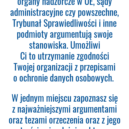
organy nadzorcze w UE, sądy
Inspektor Ochrony Danych.
Nie
administracyjne czy powszechne,
musisz podawać karty płatniczej.
Wystarczy, że wypełnisz formularz
Trybunał Sprawiedliwości i inne
a na podany adres e-mail otrzymasz
podmioty argumentują swoje
fakturę VAT do opłacenia.
Ważne:
Dopiero po zaksięgowaniu płatności
stanowiska. Umożliwi
– system utworzy konto
Ci to utrzymanie zgodności
użytkownika oraz uruchomi
subskrypcję. Dopiero od tego
Twojej organizacji z przepisami
momentu rozpoczyna się okres
o ochronie danych osobowych.
Subskrypcji.
Please leave this field empty.
W jednym miejscu zapoznasz się
Aktualności Plus 360
z najważniejszymi argumentami
Wyszukiwarka 360
Wyszukiwarka Plus 360 dni
oraz tezami orzeczenia oraz z jego
Adres e-mail: