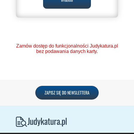
WYBIERAM
Zamów dostęp do funkcjonalności Judykatura.pl
bez podawania danych karty.
Ponad 2000 orzeczeń
ZAPISZ SIĘ DO NEWSLETTERA
o Ochronie Danych
Osobowych (RODO).
Codzienna aktualizacja