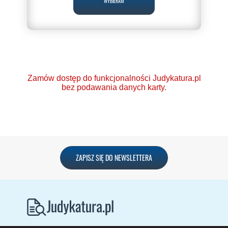
WYBIERAM
Zamów dostęp do funkcjonalności Judykatura.pl
bez podawania danych karty.
Ponad 2000 orzeczeń
ZAPISZ SIĘ DO NEWSLETTERA
o Ochronie Danych
Osobowych (RODO).
Codzienna aktualizacja