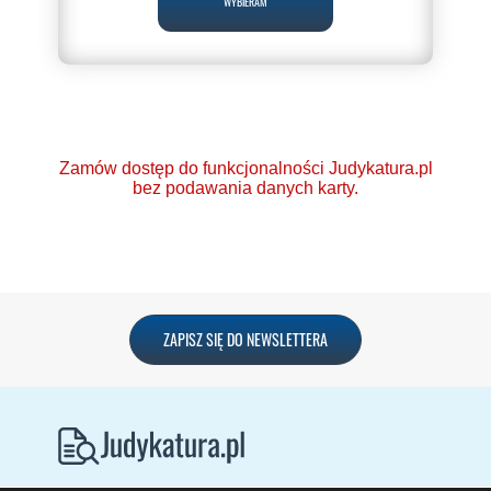
WYBIERAM
Zamów dostęp do funkcjonalności Judykatura.pl
bez podawania danych karty.
Ponad 2000 orzeczeń
ZAPISZ SIĘ DO NEWSLETTERA
o Ochronie Danych
Osobowych (RODO).
Codzienna aktualizacja