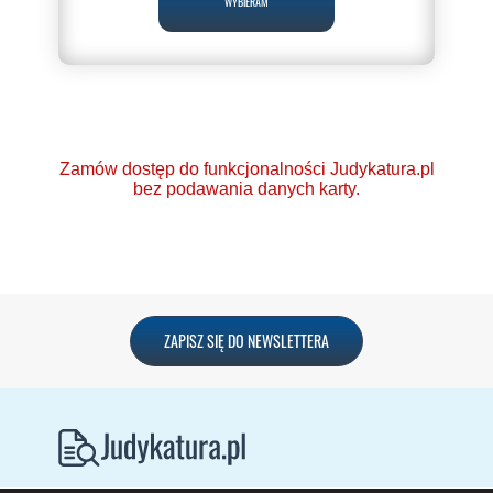
WYBIERAM
Zamów dostęp do funkcjonalności Judykatura.pl
bez podawania danych karty.
Ponad 2000 orzeczeń
ZAPISZ SIĘ DO NEWSLETTERA
o Ochronie Danych
Osobowych (RODO).
Codzienna aktualizacja