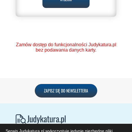
WYBIERAM
Zamów dostęp do funkcjonalności Judykatura.pl
bez podawania danych karty.
Ponad 2000 orzeczeń
ZAPISZ SIĘ DO NEWSLETTERA
o Ochronie Danych
Osobowych (RODO).
Codzienna aktualizacja
bazy orzeczeń.
Serwis Judykatura.pl wykorzystuje jedynie niezbędne pliki