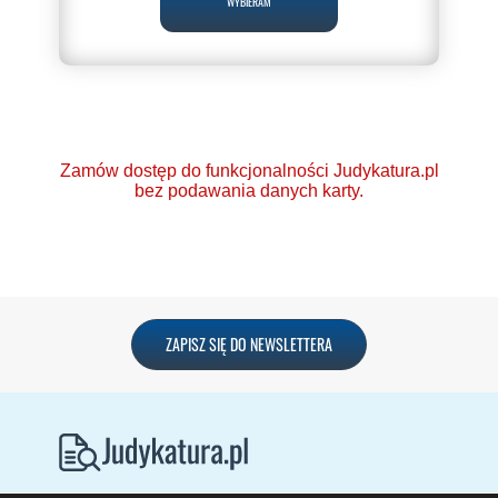
WYBIERAM
Zamów dostęp do funkcjonalności Judykatura.pl
bez podawania danych karty.
Ponad 2000 orzeczeń
ZAPISZ SIĘ DO NEWSLETTERA
o Ochronie Danych
Osobowych (RODO).
Codzienna aktualizacja