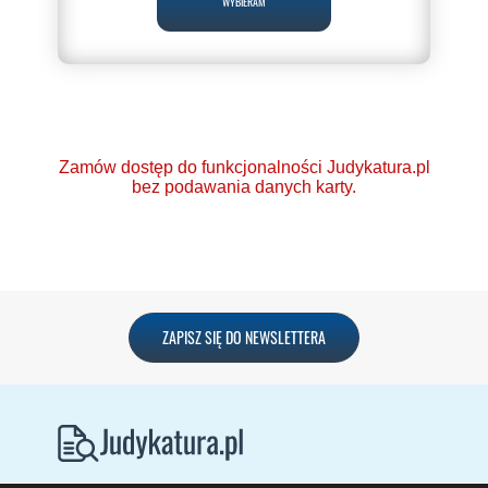
WYBIERAM
Zamów dostęp do funkcjonalności Judykatura.pl
bez podawania danych karty.
Ponad 2000 orzeczeń
ZAPISZ SIĘ DO NEWSLETTERA
o Ochronie Danych
Osobowych (RODO).
Codzienna aktualizacja