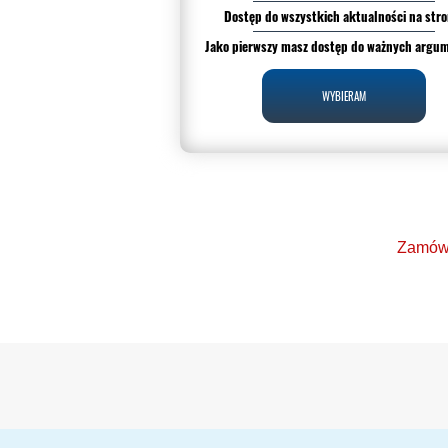
Dostęp do wszystkich aktualności na stro
Jako pierwszy masz dostęp do ważnych argu
WYBIERAM
Zamów 
Ponad 2000 orzecz