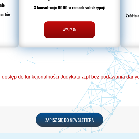
nie
3 konsultacje RODO w ramach subskrypcji
mentów
Źródło 
WYBIERAM
dostęp do funkcjonalności Judykatura.pl bez podawania danych
eń o Ochronie Danych Osobowych
ZAPISZ SIĘ DO NEWSLETTERA
aktualizacja bazy orzeczeń.