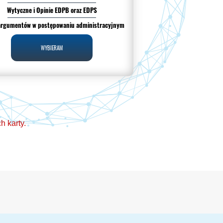
Wytyczne i Opinie EDPB oraz EDPS
argumentów w postępowaniu administracyjnym
WYBIERAM
 karty.
 (RODO). Codzienna