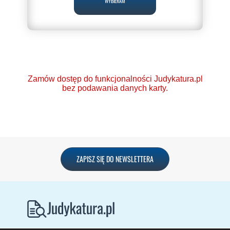
WYBIERAM
Zamów dostęp do funkcjonalności Judykatura.pl
bez podawania danych karty.
Ponad 2000 orzeczeń
ZAPISZ SIĘ DO NEWSLETTERA
o Ochronie Danych
Osobowych (RODO).
Codzienna aktualizacja