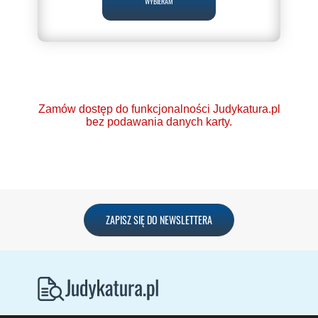
WYBIERAM
Zamów dostęp do funkcjonalności Judykatura.pl
bez podawania danych karty.
Ponad 2000 orzeczeń
ZAPISZ SIĘ DO NEWSLETTERA
o Ochronie Danych
Osobowych (RODO).
Codzienna aktualizacja