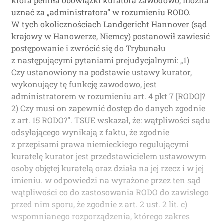
która pełniła obowiązki kuratora zawodowo, można
uznać za „administratora” w rozumieniu RODO.
W tych okolicznościach Landgericht Hannover (sąd
krajowy w Hanowerze, Niemcy) postanowił zawiesić
postępowanie i zwrócić się do Trybunału
z następującymi pytaniami prejudycjalnymi: „1)
Czy ustanowiony na podstawie ustawy kurator,
wykonujący tę funkcję zawodowo, jest
administratorem w rozumieniu art. 4 pkt 7 [RODO]?
2) Czy musi on zapewnić dostęp do danych zgodnie
z art. 15 RODO?”. TSUE wskazał, że: wątpliwości sądu
odsyłającego wynikają z faktu, że zgodnie
z przepisami prawa niemieckiego regulującymi
kuratelę kurator jest przedstawicielem ustawowym
osoby objętej kuratelą oraz działa na jej rzecz i w jej
imieniu. w odpowiedzi na wyrażone przez ten sąd
wątpliwości co do zastosowania RODO do zawisłego
przed nim sporu, że zgodnie z art. 2 ust. 2 lit. c)
wspomnianego rozporządzenia, którego zakres