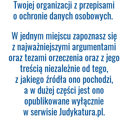
subskrypcję. Dopiero od tego
Twojej organizacji z przepisami
momentu rozpoczyna się okres
o ochronie danych osobowych.
Subskrypcji.
Please leave this field empty.
W jednym miejscu zapoznasz się
Aktualności Plus 360
z najważniejszymi argumentami
Wyszukiwarka 360
Wyszukiwarka Plus 360 dni
oraz tezami orzeczenia oraz z jego
treścią niezależnie od tego,
Adres e-mail:
z jakiego źródła ono pochodzi,
a w dużej części jest ono
Nazwa Firmy:
opublikowane wyłącznie
w serwisie Judykatura.pl.
NIP: