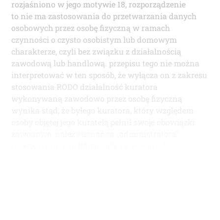
rozjaśniono w jego motywie 18, rozporządzenie
to nie ma zastosowania do przetwarzania danych
osobowych przez osobę fizyczną w ramach
czynności o czysto osobistym lub domowym
charakterze, czyli bez związku z działalnością
zawodową lub handlową. przepisu tego nie można
interpretować w ten sposób, że wyłącza on z zakresu
stosowania RODO działalność kuratora
wykonywaną zawodowo przez osobę fizyczną
wynika stąd, że byłego kuratora, który względem
osoby objętej jego kuratelą pełnił swoje obowiązki
zawodowo, należy uznać za „administratora”
przetwarzania znajdujących się w jego […]