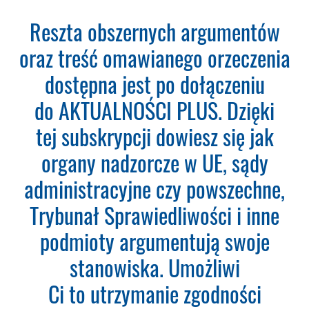
Ponad 2000 orzeczeń
Reszta obszernych argumentów
o Ochronie Danych
oraz treść omawianego orzeczenia
Osobowych (RODO).
dostępna jest po dołączeniu
Codzienna aktualizacja
do AKTUALNOŚCI PLUS. Dzięki
bazy orzeczeń.
tej subskrypcji dowiesz się jak
Teraz zamawiasz Szkolenie RODO -
organy nadzorcze w UE, sądy
Inspektor Ochrony Danych.
Nie
administracyjne czy powszechne,
musisz podawać karty płatniczej.
Wystarczy, że wypełnisz formularz
Trybunał Sprawiedliwości i inne
a na podany adres e-mail otrzymasz
podmioty argumentują swoje
fakturę VAT do opłacenia.
Ważne:
Dopiero po zaksięgowaniu płatności
stanowiska. Umożliwi
– system utworzy konto
Ci to utrzymanie zgodności
użytkownika oraz uruchomi