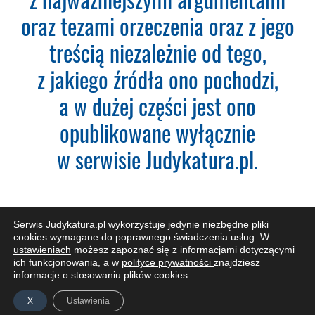
Wyszukiwarka Plus 360 dni
oraz tezami orzeczenia oraz z jego
treścią niezależnie od tego,
Adres e-mail:
z jakiego źródła ono pochodzi,
a w dużej części jest ono
Nazwa Firmy:
opublikowane wyłącznie
w serwisie Judykatura.pl.
NIP:
Adres firmy:
Serwis Judykatura.pl wykorzystuje jedynie niezbędne pliki
cookies wymagane do poprawnego świadczenia usług. W
ustawieniach
możesz zapoznać się z informacjami dotyczącymi
ich funkcjonowania, a w
polityce prywatności
znajdziesz
Kod Pocztowy:
informacje o stosowaniu plików cookies.
ZAPISZ SIĘ DO NEWSLETTERA
X
Ustawienia