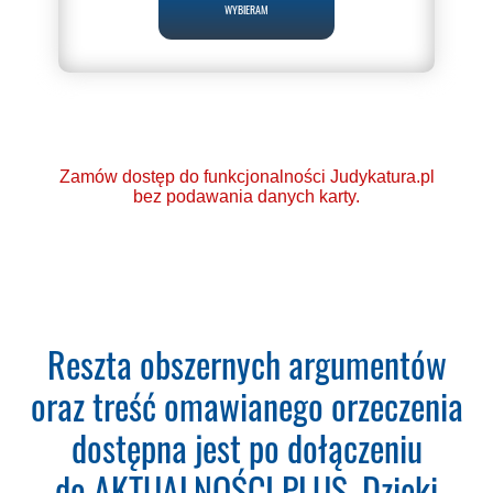
WYBIERAM
Zamów dostęp do funkcjonalności Judykatura.pl
bez podawania danych karty.
Ponad 2000 orzeczeń
Reszta obszernych argumentów
o Ochronie Danych
oraz treść omawianego orzeczenia
Osobowych (RODO).
dostępna jest po dołączeniu
Codzienna aktualizacja
do AKTUALNOŚCI PLUS. Dzięki