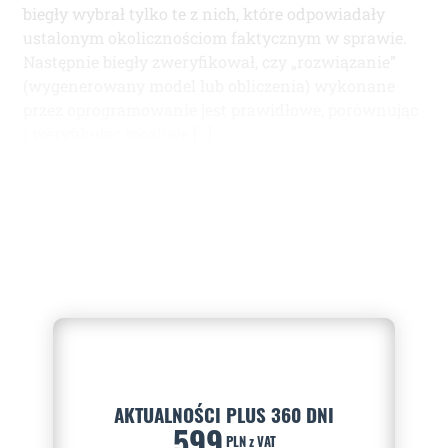
biegły wybrał tylko te z nich, które odpowiadały
ustalonym okolicznościom faktycznym w sprawie.
Następnie biegły zweryfikował, czy „rozwiązanie”
(wygenerowany model lub obliczenia) wykonane
przez oprogramowanie jest prawidłowe, porównując
i weryfikując możliwe […]
AKTUALNOŚCI PLUS 360 DNI
599
PLN z VAT