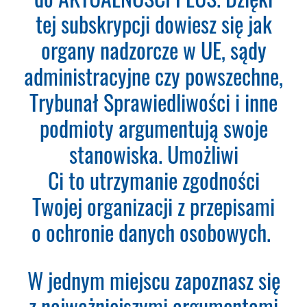
bazy orzeczeń.
tej subskrypcji dowiesz się jak
Teraz zamawiasz Szkolenie RODO -
organy nadzorcze w UE, sądy
Inspektor Ochrony Danych.
Nie
administracyjne czy powszechne,
musisz podawać karty płatniczej.
Wystarczy, że wypełnisz formularz
Trybunał Sprawiedliwości i inne
a na podany adres e-mail otrzymasz
podmioty argumentują swoje
fakturę VAT do opłacenia.
Ważne:
Dopiero po zaksięgowaniu płatności
stanowiska. Umożliwi
– system utworzy konto
Ci to utrzymanie zgodności
użytkownika oraz uruchomi
subskrypcję. Dopiero od tego
Twojej organizacji z przepisami
momentu rozpoczyna się okres
o ochronie danych osobowych.
Subskrypcji.
Please leave this field empty.
W jednym miejscu zapoznasz się
Aktualności Plus 360
z najważniejszymi argumentami
Wyszukiwarka 360