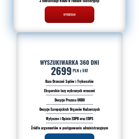
3 konsultacje RODO w ramach subskrypcji
WYBIERAM
WYSZUKIWARKA 360 DNI
2699
PLN z VAT
Baza Orzeczeń Sądów i Trybunałów
Eksperckie tezy wybranych orzeczeń
Decyzje Prezesa UODO
Decyzje Europejskich Organów Nadzorczych
Wytyczne i Opinie EDPB oraz EDPS
Źródło argumentów w postępowaniu administracyjnym