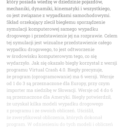
który posiada wiedzę w dziedzinie pojazdów,
mechaniki, dynamiki, kinematyki i wszystkiego,
co jest związane z wypadkami samochodowymi.
Skład orzekający zlecił biegłemu sporządzenie
symulacji komputerowej samego wypadku
drogowego i przedstawienie jej na rozprawie. Celem
tej symulacji jest wizualne przedstawienie całego
wypadku drogowego, to jest odtworzenie
w środowisku komputerowym tego, co się
wydarzyło. Jak się okazało biegły korzystał z wersji
programu Virtual Crash 4.0. Biegły precyzuje,
że program (oprogramowanie) ma 6 wersji. Wersje
od 1 do 3 są przeznaczone dla Europy, przy czym
importer ma siedzibę w Słowacji. Wersje od 4 do 6
są przeznaczone dla Ameryki. Biegły potwierdził,
że uzyskał kilka modeli wypadku drogowego
z programu i ze swoich obliczeń. Uściślił,
że zweryfikował obliczenia, których dokonał
program. W odniesieniu do tych modeli i obliczeń