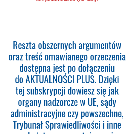
Ponad 2000 orzeczeń
Reszta obszernych argumentów
o Ochronie Danych
oraz treść omawianego orzeczenia
Osobowych (RODO).
dostępna jest po dołączeniu
Codzienna aktualizacja
do AKTUALNOŚCI PLUS. Dzięki
bazy orzeczeń.
tej subskrypcji dowiesz się jak
Teraz zamawiasz Szkolenie RODO -
organy nadzorcze w UE, sądy
Inspektor Ochrony Danych.
Nie
administracyjne czy powszechne,
musisz podawać karty płatniczej.
Wystarczy, że wypełnisz formularz
Trybunał Sprawiedliwości i inne
a na podany adres e-mail otrzymasz