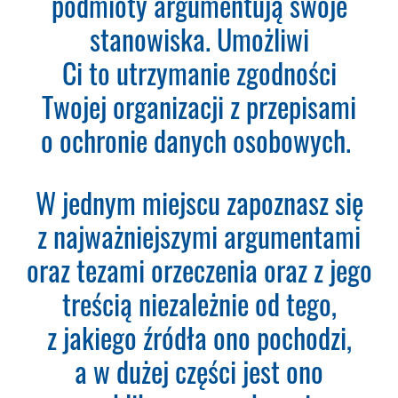
podmioty argumentują swoje
fakturę VAT do opłacenia.
Ważne:
Dopiero po zaksięgowaniu płatności
stanowiska. Umożliwi
– system utworzy konto
Ci to utrzymanie zgodności
użytkownika oraz uruchomi
subskrypcję. Dopiero od tego
Twojej organizacji z przepisami
momentu rozpoczyna się okres
o ochronie danych osobowych.
Subskrypcji.
Please leave this field empty.
W jednym miejscu zapoznasz się
Aktualności Plus 360
z najważniejszymi argumentami
Wyszukiwarka 360
Wyszukiwarka Plus 360 dni
oraz tezami orzeczenia oraz z jego
treścią niezależnie od tego,
Adres e-mail:
z jakiego źródła ono pochodzi,
a w dużej części jest ono
Nazwa Firmy: