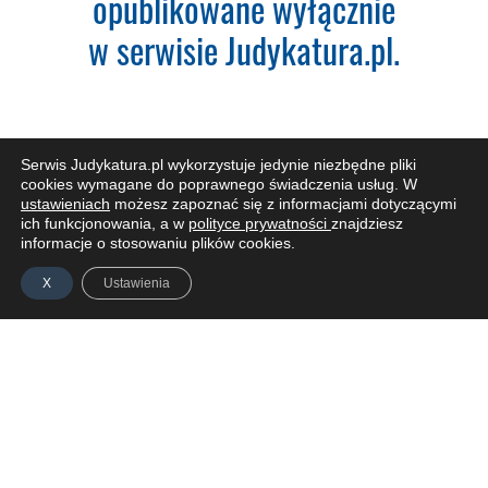
opublikowane wyłącznie
w serwisie Judykatura.pl.
NIP:
Adres firmy:
Serwis Judykatura.pl wykorzystuje jedynie niezbędne pliki
cookies wymagane do poprawnego świadczenia usług. W
ustawieniach
możesz zapoznać się z informacjami dotyczącymi
Kod Pocztowy:
ich funkcjonowania, a w
polityce prywatności
znajdziesz
ZAPISZ SIĘ DO NEWSLETTERA
informacje o stosowaniu plików cookies.
X
Ustawienia
Miasto:
Administratorem Pani/Pana danych osobowych jest
Piotr Liwszic prowadzący działalność gospodarczą
ZALOGUJ SIĘ
IDEA
AKTUALNOŚCI
PODCAST
jawneprzezpoufne Piotr Liwszic z siedzibą przy ul.
POLITYKA PRYWATNOŚCI
REGULAMIN
KONTAKT
Grzybowskiej 43, 00-855 Warszawa, NIP: 521-332-36-17,
tel: (+48) 721 621 299, email:
kontakt@judykatura.pl
.