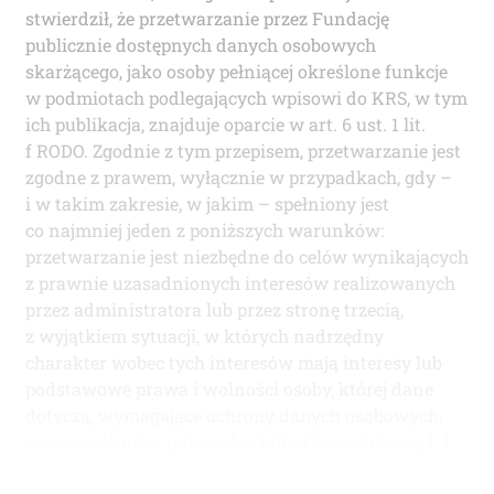
stwierdził, że przetwarzanie przez Fundację
publicznie dostępnych danych osobowych
skarżącego, jako osoby pełniącej określone funkcje
w podmiotach podlegających wpisowi do KRS, w tym
ich publikacja, znajduje oparcie w art. 6 ust. 1 lit.
f RODO. Zgodnie z tym przepisem, przetwarzanie jest
zgodne z prawem, wyłącznie w przypadkach, gdy –
i w takim zakresie, w jakim – spełniony jest
co najmniej jeden z poniższych warunków:
przetwarzanie jest niezbędne do celów wynikających
z prawnie uzasadnionych interesów realizowanych
przez administratora lub przez stronę trzecią,
z wyjątkiem sytuacji, w których nadrzędny
charakter wobec tych interesów mają interesy lub
podstawowe prawa i wolności osoby, której dane
dotyczą, wymagające ochrony danych osobowych,
w szczególności, gdy osoba, której dane dotyczą […]