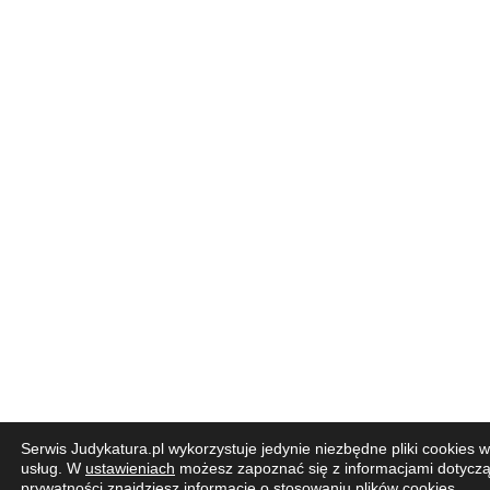
Serwis Judykatura.pl wykorzystuje jedynie niezbędne pliki cooki
usług. W
ustawieniach
możesz zapoznać się z informacjami dotyczą
prywatności
znajdziesz informacje o stosowaniu plików cookies.