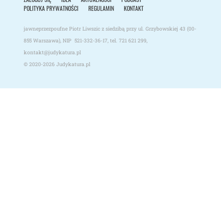
POLITYKA PRYWATNOŚCI
REGULAMIN
KONTAKT
jawneprzezpoufne Piotr Liwszic z siedzibą przy ul. Grzybowskiej 43 (00-
855 Warszawa), NIP 521-332-36-17, tel.
721 621 299
,
kontakt@judykatura.pl
© 2020-2026
Judykatura.pl