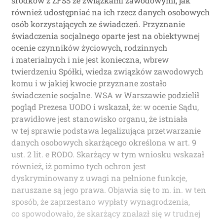
środków z ZFŚS ze związkami zawodowymi, jak
również udostępniać na ich rzecz danych osobowych
osób korzystających ze świadczeń. Przyznanie
świadczenia socjalnego oparte jest na obiektywnej
ocenie czynników życiowych, rodzinnych
i materialnych i nie jest konieczna, wbrew
twierdzeniu Spółki, wiedza związków zawodowych
komu i w jakiej kwocie przyznane zostało
świadczenie socjalne. WSA w Warszawie podzielił
pogląd Prezesa UODO i wskazał, że: w ocenie Sądu,
prawidłowe jest stanowisko organu, że istniała
w tej sprawie podstawa legalizująca przetwarzanie
danych osobowych skarżącego określona w art. 9
ust. 2 lit. e RODO. Skarżący w tym wniosku wskazał
również, iż pomimo tych ochron jest
dyskryminowany z uwagi na pełnione funkcje,
naruszane są jego prawa. Objawia się to m. in. w ten
sposób, że zaprzestano wypłaty wynagrodzenia,
co spowodowało, że skarżący znalazł się w trudnej