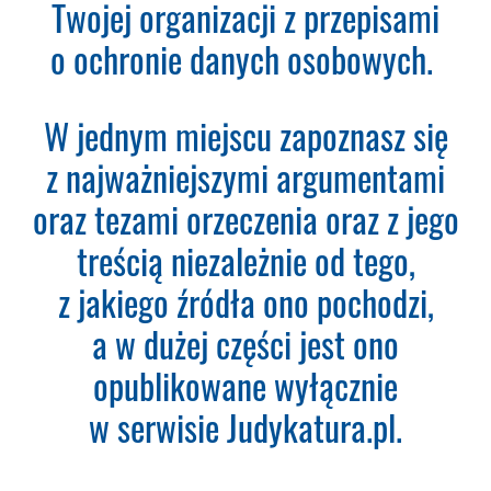
subskrypcję. Dopiero od tego
Twojej organizacji z przepisami
momentu rozpoczyna się okres
o ochronie danych osobowych.
Subskrypcji.
Please leave this field empty.
W jednym miejscu zapoznasz się
Aktualności Plus 360
z najważniejszymi argumentami
Wyszukiwarka 360
Wyszukiwarka Plus 360 dni
oraz tezami orzeczenia oraz z jego
treścią niezależnie od tego,
Adres e-mail:
z jakiego źródła ono pochodzi,
a w dużej części jest ono
Nazwa Firmy:
opublikowane wyłącznie
w serwisie Judykatura.pl.
NIP: