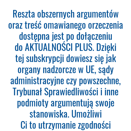
Ponad 2000 orzeczeń
Reszta obszernych argumentów
o Ochronie Danych
oraz treść omawianego orzeczenia
Osobowych (RODO).
dostępna jest po dołączeniu
Codzienna aktualizacja
do AKTUALNOŚCI PLUS. Dzięki
bazy orzeczeń.
tej subskrypcji dowiesz się jak
Teraz zamawiasz Szkolenie RODO -
organy nadzorcze w UE, sądy
Inspektor Ochrony Danych.
Nie
administracyjne czy powszechne,
musisz podawać karty płatniczej.
Wystarczy, że wypełnisz formularz
Trybunał Sprawiedliwości i inne
a na podany adres e-mail otrzymasz
podmioty argumentują swoje
fakturę VAT do opłacenia.
Ważne:
Dopiero po zaksięgowaniu płatności
stanowiska. Umożliwi
– system utworzy konto
Ci to utrzymanie zgodności
użytkownika oraz uruchomi