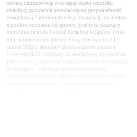
sytuacji finansowej. w drugiej części wniosku
skarżący ponownie powołał się na przynależność
związkową i pełnione funkcje. Co więcej i co istotne
z punktu widzenia tej sprawy, prośbę tą skarżący
sam skierował do Komisji Socjalnej w Spółce. Wraz
z tą, samodzielnie sporządzoną, prośbą z dnia […]
marca 2022 r. skarżący złożył wniosek z dnia 4
kwietnia 2022 r. złożony na właściwym formularzu
(Wniosek o przyznanie dofinansowania z funduszu
socjalnego). The English version of the tex
Administrative Court (WSA): Providing Data in the
ZFŚS Form Constitutes Their Disclosure In this
ruling, the supervisory authority asserts […]