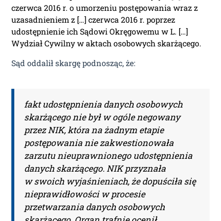
czerwca 2016 r. o umorzeniu postępowania wraz z
od tego momentu rozpoczyna się
uzasadnieniem z […] czerwca 2016 r. poprzez
okres Subskrypcji.
udostępnienie ich Sądowi Okręgowemu w L. […]
Wydział Cywilny w aktach osobowych skarżącego.
Please leave this field empty.
Sąd oddalił skargę podnosząc, że:
Aktualności Plus 360
Wyszukiwarka 360
Wyszukiwarka Plus 360 dni
fakt udostępnienia danych osobowych
Adres e-mail:
skarżącego nie był w ogóle negowany
przez NIK, która na żadnym etapie
postępowania nie zakwestionowała
Nazwa Firmy:
zarzutu nieuprawnionego udostępnienia
danych skarżącego. NIK przyznała
w swoich wyjaśnieniach, że dopuściła się
NIP:
nieprawidłowości w procesie
przetwarzania danych osobowych
skarżącego. Organ trafnie ocenił