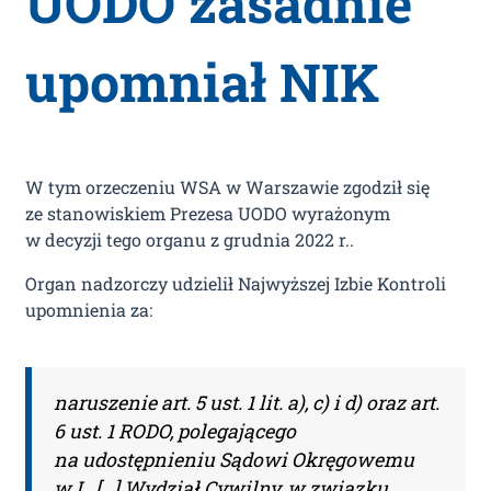
UODO zasadnie
upomniał NIK
W tym orzeczeniu WSA w Warszawie zgodził się
ze stanowiskiem Prezesa UODO wyrażonym
w decyzji tego organu z grudnia 2022 r..
Organ nadzorczy udzielił Najwyższej Izbie Kontroli
upomnienia za:
naruszenie art. 5 ust. 1 lit. a), c) i d) oraz art.
6 ust. 1 RODO, polegającego
na udostępnieniu Sądowi Okręgowemu
w L. […] Wydział Cywilny, w związku