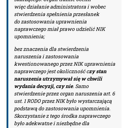
Adres firmy:
więc działanie administratora i wobec
stwierdzenia spełnienia przesłanek
do zastosowania uprawnienia
Kod Pocztowy:
naprawczego miał prawo udzielić NIK
upomnienia;
bez znaczenia dla stwierdzenia
Miasto:
naruszenia i zastosowania
kwestionowanego przez NIK uprawnienia
naprawczego jest okoliczność c
zy stan
Administratorem Pani/Pana danych osobowych jest
naruszenia utrzymywał się w chwili
Piotr Liwszic prowadzący działalność gospodarczą
jawneprzezpoufne Piotr Liwszic z siedzibą przy
wydania decyzji, czy nie
. Samo
ul. Grzybowskiej 43, 00-855 Warszawa, NIP: 521-332-36-
stwierdzenie przez organ naruszenia art. 6
17, tel: (+48) 721 621 299, email:
kontakt@judykatura.pl
.
ust. 1 RODO przez NIK było wystarczającą
Dane osobowe będą przetwarzane w celu realizacji
dostępu do serwisu. Każdej osobie przysługuje prawo
podstawą do zastosowania upomnienia.
dostępu do swoich danych osobowych, ich
Skorzystanie z tego środka naprawczego
sprostowania, usunięcia, ograniczenia przetwarzania,
było adekwatne i niezbędne dla
przenoszenia, wniesienia sprzeciwu wobec ich
przetwarzania oraz wniesienia skargi do Prezesa