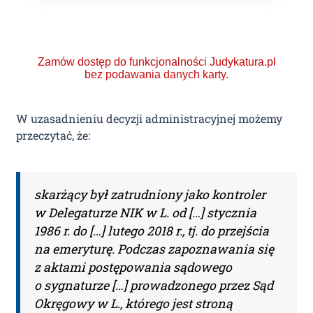
Zamów dostęp do funkcjonalności Judykatura.pl
bez podawania danych karty.
W uzasadnieniu decyzji administracyjnej możemy
przeczytać, że:
Ponad 2000 orzeczeń
o Ochronie Danych
skarżący był zatrudniony jako kontroler
Osobowych (RODO).
w Delegaturze NIK w L. od […] stycznia
1986 r. do […] lutego 2018 r., tj. do przejścia
Codzienna aktualizacja
na emeryturę. Podczas zapoznawania się
bazy orzeczeń.
z aktami postępowania sądowego
o sygnaturze […] prowadzonego przez Sąd
Okręgowy w L., którego jest stroną
Teraz zamawiasz Szkolenie RODO -