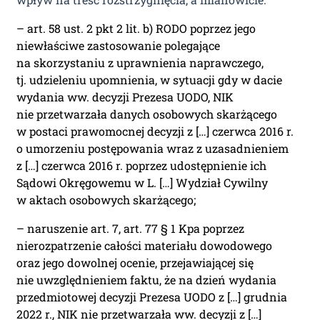
Ponad 2000 orzeczeń
o Ochronie Danych
– art. 58 ust. 2 pkt 2 lit. b) RODO poprzez jego
niewłaściwe zastosowanie polegające
Osobowych (RODO).
na skorzystaniu z uprawnienia naprawczego,
tj. udzieleniu upomnienia, w sytuacji gdy w dacie
Codzienna aktualizacja
wydania ww. decyzji Prezesa UODO, NIK
bazy orzeczeń.
nie przetwarzała danych osobowych skarżącego
w postaci prawomocnej decyzji z […] czerwca 2016 r.
o umorzeniu postępowania wraz z uzasadnieniem
Teraz zamawiasz Szkolenie RODO -
z […] czerwca 2016 r. poprzez udostępnienie ich
Inspektor Ochrony Danych.
Sądowi Okręgowemu w L. […] Wydział Cywilny
Nie musisz podawać karty
w aktach osobowych skarżącego;
płatniczej.
Wystarczy, że wypełnisz
formularz a na podany adres e-mail
– naruszenie art. 7, art. 77 § 1 Kpa poprzez
otrzymasz fakturę VAT
nierozpatrzenie całości materiału dowodowego
do opłacenia.
Ważne:
Dopiero
oraz jego dowolnej ocenie, przejawiającej się
po zaksięgowaniu płatności –
nie uwzględnieniem faktu, że na dzień wydania
przedmiotowej decyzji Prezesa UODO z […] grudnia
system utworzy konto użytkownika
2022 r., NIK nie przetwarzała ww. decyzji z […]
oraz uruchomi subskrypcję. Dopiero