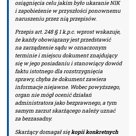
osiągnięcia celu jakim było ukaranie NIK
Urzędu Ochrony Danych Osobowych. Więcej informacji
i zapobieżenie w przyszłości ponownemu
na temat przetwarzania Państwa danych osobowych
dostępne jest w
polityce prywatności
.
naruszeniu przez nią przepisów.
Przeczytałem/am i akceptuję
Przepis art. 248 § 1 k.p.c. wprost wskazuje,
regulamin.
że każdy obowiązany jest przedstawić
na zarządzenie sądu w oznaczonym
terminie i miejscu dokument znajdujący
się w jego posiadaniu i stanowiący dowód
faktu istotnego dla rozstrzygnięcia
sprawy, chyba że dokument zawiera
informacje niejawne. Wobec powyższego,
organ nie mógł ocenić działań
administratora jako bezprawnego, a tym
samym zarzut skarżącego należy uznać
za bezzasadny.
Skarżący domagał się
kopii konkretnych