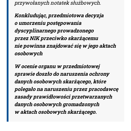
przywołanych notatek służbowych.
Administratorem Pani/Pana danych osobowych jest
Piotr Liwszic prowadzący działalność gospodarczą
Konkludując, przedmiotowa decyzja
jawneprzezpoufne Piotr Liwszic z siedzibą przy
o umorzeniu postępowania
ul. Grzybowskiej 43, 00-855 Warszawa, NIP: 521-332-36-
dyscyplinarnego prowadzonego
17, tel: (+48) 721 621 299, email:
kontakt@judykatura.pl
.
Dane osobowe będą przetwarzane w celu realizacji
przez NIK przeciwko skarżącemu
dostępu do serwisu. Każdej osobie przysługuje prawo
nie powinna znajdować się w jego aktach
dostępu do swoich danych osobowych, ich
osobowych
sprostowania, usunięcia, ograniczenia przetwarzania,
przenoszenia, wniesienia sprzeciwu wobec ich
przetwarzania oraz wniesienia skargi do Prezesa
W ocenie organu w przedmiotowej
Urzędu Ochrony Danych Osobowych. Więcej informacji
sprawie doszło do naruszenia ochrony
na temat przetwarzania Państwa danych osobowych
dostępne jest w
polityce prywatności
.
danych osobowych skarżącego, które
polegało na naruszeniu przez pracodawcę
Przeczytałem/am i akceptuję
zasady prawidłowości przetwarzanych
regulamin.
danych osobowych gromadzonych
w aktach osobowych skarżącego.