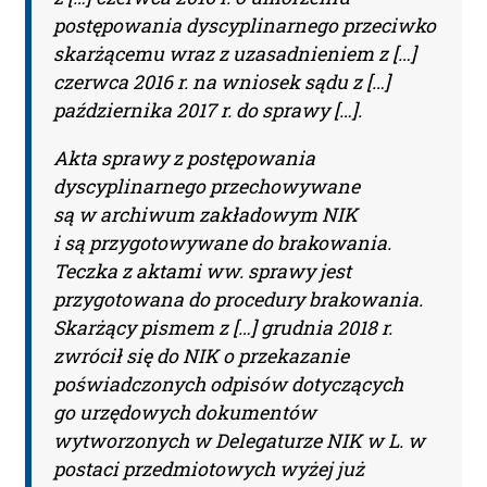
postępowania dyscyplinarnego przeciwko
skarżącemu wraz z uzasadnieniem z […]
Nazwa Firmy:
czerwca 2016 r. na wniosek sądu z […]
października 2017 r. do sprawy […].
Akta sprawy z postępowania
NIP:
dyscyplinarnego przechowywane
są w archiwum zakładowym NIK
i są przygotowywane do brakowania.
Adres firmy:
Teczka z aktami ww. sprawy jest
przygotowana do procedury brakowania.
Skarżący pismem z […] grudnia 2018 r.
Kod Pocztowy:
zwrócił się do NIK o przekazanie
poświadczonych odpisów dotyczących
go urzędowych dokumentów
Miasto:
wytworzonych w Delegaturze NIK w L. w
postaci przedmiotowych wyżej już