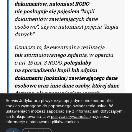
dokumentów, natomiast RODO
nie posługuje się pojęciem
“kopii
dokumentów zawierających dane
osobowe”, używa natomiast pojęcia “kopia
danych”.
Oznacza to, że ewentualna realizacja
tak sformułowanego żądania, w oparciu
o art. 15 ust. 3 RODO,
polegałaby
na sporządzeniu kopii lub odpisu
dokumentu (nośnika) zawierającego dane
osobowe oraz inne dane osoby, której dane
dotyczą
, ale z pominięciem innych
informacji, niebędących danymi
Serwis Judykatura.pl wykorzystuje jedynie niezbędne pliki
cookies wymagane do poprawnego świadczenia usług. W
osobowymi osoby, która złożyła wniosek,
ustawieniach
możesz zapoznać się z informacjami dotyczącymi
znajdującymi się w tym nośniku, jak
ich funkcjonowania, a w
polityce prywatności
znajdziesz
informacje o stosowaniu plików cookies.
i poprzez podanie uprawnionemu treści
jego danych osobowych, co nie jest