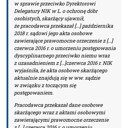
w sprawie przeciwko Dyrektorowi
Inspektor Ochrony Danych.
Nie musisz podawać karty
Delegatury NIK w L. o ochronę dóbr
płatniczej.
Wystarczy, że wypełnisz
osobistych, skarżący ujawnił,
formularz a na podany adres e-mail
że pracodawca przekazał […] października
otrzymasz fakturę VAT
2018 r. sądowi jego akta osobowe
do opłacenia.
Ważne:
Dopiero
zawierające prawomocne orzeczenie z […]
po zaksięgowaniu płatności –
czerwca 2016 r. o umorzeniu postępowania
system utworzy konto użytkownika
dyscyplinarnego przeciwko niemu wraz
oraz uruchomi subskrypcję. Dopiero
z uzasadnieniem z […]czerwca 2016 r. NIK
od tego momentu rozpoczyna się
wyjaśniła, że akta osobowe skarżącego
okres Subskrypcji.
aktualnie znajdują się w ww. sądzie
w związku z toczącym się
Please leave this field empty.
postępowaniem.
Aktualności Plus 360
Pracodawca przekazał dane osobowe
Wyszukiwarka 360
skarżącego wraz z aktami osobowymi
Wyszukiwarka Plus 360 dni
zawierającymi prawomocne orzeczenie
Adres e-mail:
z […] czerwca 2016 r. o umorzeniu