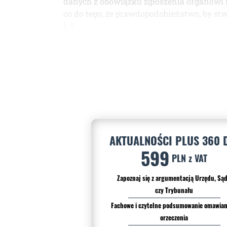
danych z obowiązku zgłoszenia organowi 
co do tego, że prawdopodobieństwo, by st
[…]
AKTUALNOŚCI PLUS 360 
599
PLN z VAT
Zapoznaj się z argumentacją Urzędu, Są
czy Trybunału
Fachowe i czytelne podsumowanie omawia
orzeczenia