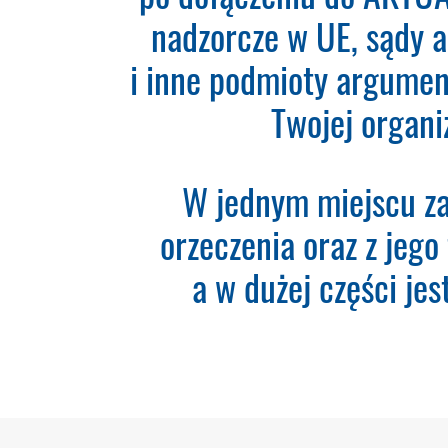
nadzorcze w UE, sądy 
Teraz zamawiasz Szkolenie ROD
że wypełnisz formularz a na po
i inne podmioty argumen
zaksięgowaniu płatności – syst
momentu rozpoczyna się okres 
Twojej organi
Please leave this field empty.
W jednym miejscu za
Aktualności Plus 360
Wyszukiwarka 360
orzeczenia oraz z jego 
Wyszukiwarka Plus 360 dni
a w dużej części je
Adres e-mail:
Nazwa Firmy:
NIP: