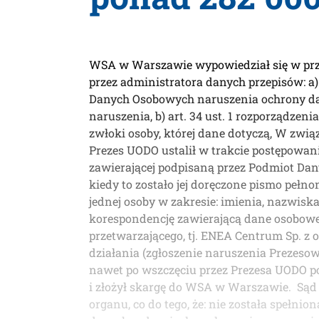
WSA w Warszawie wypowiedział się w przed
przez administratora danych przepisów: a)
Danych Osobowych naruszenia ochrony dany
naruszenia, b) art. 34 ust. 1 rozporządze
zwłoki osoby, której dane dotyczą, W zwi
Prezes UODO ustalił w trakcie postępowan
zawierającej podpisaną przez Podmiot Danyc
kiedy to zostało jej doręczone pismo peł
jednej osoby w zakresie: imienia, nazwisk
korespondencję zawierającą dane osobowe 
przetwarzającego, tj. ENEA Centrum Sp. z
działania (zgłoszenie naruszenia Prezesow
nawet po wszczęciu przez Prezesa UODO po
i złożył skargę do WSA w Warszawie. Sąd 
organu, co do tego, że: nie została spełni