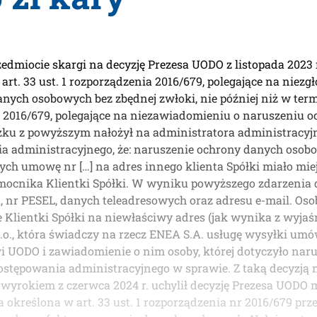
miocie skargi na decyzję Prezesa UODO z listopada 2023 
 art. 33 ust. 1 rozporządzenia 2016/679, polegające na nie
ch osobowych bez zbędnej zwłoki, nie później niż w term
nia 2016/679, polegające na niezawiadomieniu o naruszeniu
ązku z powyższym nałożył na administratora administracyjn
ia administracyjnego, że: naruszenie ochrony danych osob
h umowę nr […] na adres innego klienta Spółki miało miejsc
nomocnika Klientki Spółki. W wyniku powyższego zdarzenia
a, nr PESEL, danych teleadresowych oraz adresu e-mail. Os
Klientki Spółki na niewłaściwy adres (jak wynika z wyjaś
 o.o., która świadczy na rzecz ENEA S.A. usługę wysyłki u
i UODO i zawiadomienie o nim osoby, której dotyczyło narus
stępowania administracyjnego w sprawie. Z taką decyzją n
wyrokiem z czerwca 2024 r. uchylił decyzję Prezesa UODO m
ona określona w art. 33 ust. 1 rozporządzenia nr 2016/679 p