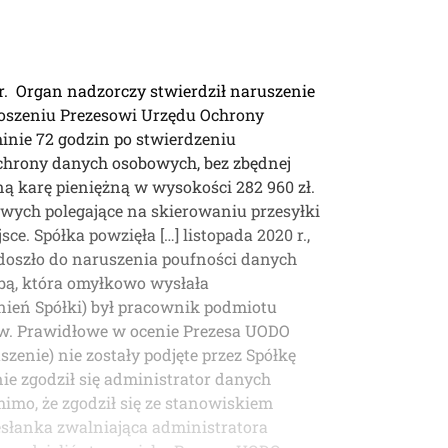
r. Organ nadzorczy stwierdził naruszenie
zgłoszeniu Prezesowi Urzędu Ochrony
inie 72 godzin po stwierdzeniu
 ochrony danych osobowych, bez zbędnej
ą karę pieniężną w wysokości 282 960 zł.
owych polegające na skierowaniu przesyłki
e. Spółka powzięła […] listopada 2020 r.,
 doszło do naruszenia poufności danych
obą, która omyłkowo wysłała
nień Spółki) był pracownik podmiotu
mów. Prawidłowe w ocenie Prezesa UODO
zenie) nie zostały podjęte przez Spółkę
ie zgodził się administrator danych
imo, że zgodził się ze stanowiskiem
rzesłanka zwalniająca administratora