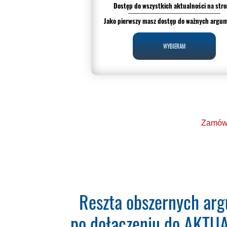
Dostęp do wszystkich aktualności na stro
Jako pierwszy masz dostęp do ważnych argu
WYBIERAM
Zamów 
Ponad 2000 orzecz
Reszta obszernych arg
po dołączeniu do AKTUAL