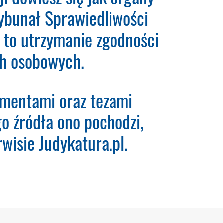
ybunał Sprawiedliwości
 karty płatniczej.
Wystarczy,
nia.
Ważne:
Dopiero po
 to utrzymanie zgodności
krypcję. Dopiero od tego
ych osobowych.
umentami oraz tezami
ego źródła ono pochodzi,
wisie Judykatura.pl.