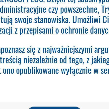
administracyjne czy powszechne, Tr
O - Inspektor Ochrony Danych.
Nie musisz podawać
dany adres e-mail otrzymasz fakturę VAT do opłace
tują swoje stanowiska. Umożliwi Ci
em utworzy konto użytkownika oraz uruchomi subs
Subskrypcji.
zacji z przepisami o ochronie dan
poznasz się z najważniejszymi arg
treścią niezależnie od tego, z jaki
st ono opublikowane wyłącznie w ser