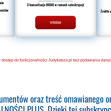
nie
3 konsultacje RODO w ramach subskrypcji
mentów
Źródło 
WYBIERAM
dostęp do funkcjonalności Judykatura.pl bez podawania danych
eń o Ochronie Danych Osobowych
umentów oraz treść omawianego or
aktualizacja bazy orzeczeń.
NOŚCI PLUS. Dzięki tej subskrypcj