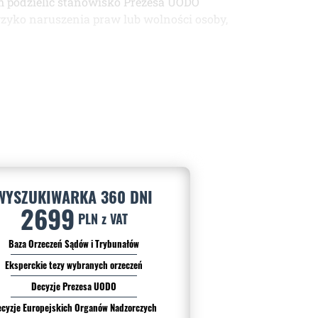
m podzielić stanowisko Prezesa UODO
zyko naruszenia praw lub wolności osoby,
WYSZUKIWARKA 360 DNI
2699
PLN z VAT
Baza Orzeczeń Sądów i Trybunałów
Eksperckie tezy wybranych orzeczeń
Decyzje Prezesa UODO
cyzje Europejskich Organów Nadzorczych