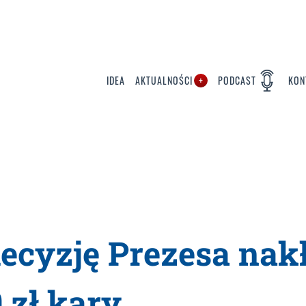
IDEA
AKTUALNOŚCI
PODCAST
KON
ecyzję Prezesa nak
 zł kary