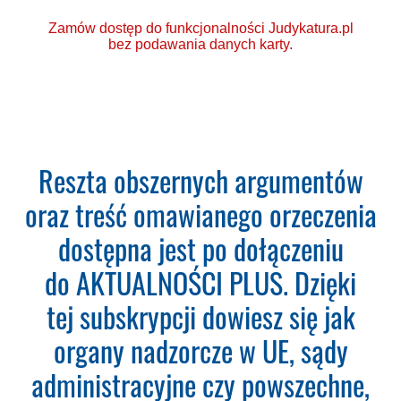
Zamów dostęp do funkcjonalności Judykatura.pl
bez podawania danych karty.
Ponad 2000 orzeczeń
Reszta obszernych argumentów
o Ochronie Danych
oraz treść omawianego orzeczenia
Osobowych (RODO).
dostępna jest po dołączeniu
Codzienna aktualizacja
do AKTUALNOŚCI PLUS. Dzięki
bazy orzeczeń.
tej subskrypcji dowiesz się jak
Teraz zamawiasz Szkolenie RODO -
organy nadzorcze w UE, sądy
Inspektor Ochrony Danych.
Nie
administracyjne czy powszechne,
musisz podawać karty płatniczej.