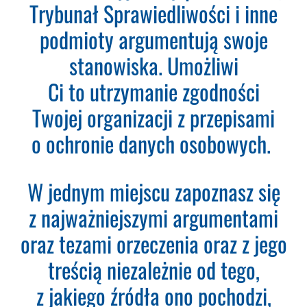
Wystarczy, że wypełnisz formularz
Trybunał Sprawiedliwości i inne
a na podany adres e-mail otrzymasz
podmioty argumentują swoje
fakturę VAT do opłacenia.
Ważne:
Dopiero po zaksięgowaniu płatności
stanowiska. Umożliwi
– system utworzy konto
Ci to utrzymanie zgodności
użytkownika oraz uruchomi
subskrypcję. Dopiero od tego
Twojej organizacji z przepisami
momentu rozpoczyna się okres
o ochronie danych osobowych.
Subskrypcji.
Please leave this field empty.
W jednym miejscu zapoznasz się
Aktualności Plus 360
z najważniejszymi argumentami
Wyszukiwarka 360
Wyszukiwarka Plus 360 dni
oraz tezami orzeczenia oraz z jego
treścią niezależnie od tego,
Adres e-mail:
z jakiego źródła ono pochodzi,