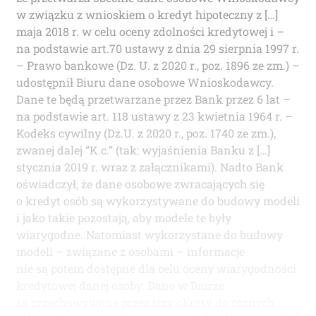
w związku z wnioskiem o kredyt hipoteczny z […]
maja 2018 r. w celu oceny zdolności kredytowej i –
na podstawie art.70 ustawy z dnia 29 sierpnia 1997 r.
– Prawo bankowe (Dz. U. z 2020 r., poz. 1896 ze zm.) –
udostępnił Biuru dane osobowe Wnioskodawcy.
Dane te będą przetwarzane przez Bank przez 6 lat –
na podstawie art. 118 ustawy z 23 kwietnia 1964 r. –
Kodeks cywilny (Dz.U. z 2020 r., poz. 1740 ze zm.),
zwanej dalej “K.c.” (tak: wyjaśnienia Banku z […]
stycznia 2019 r. wraz z załącznikami). Nadto Bank
oświadczył, że dane osobowe zwracających się
o kredyt osób są wykorzystywane do budowy modeli
i jako takie pozostają, aby modele te były
wiarygodne. Natomiast wykorzystane do budowy
modeli – związane z osobami – informacje
nie są potem dostępne dla celu oceny wiarygodności
kredytowej danej osoby. Dane w Biurze
są przechowywane przez trzy okresy do różnych