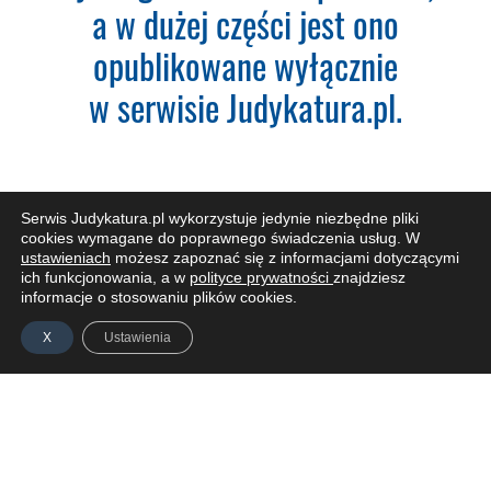
a w dużej części jest ono
Nazwa Firmy:
opublikowane wyłącznie
w serwisie Judykatura.pl.
NIP:
Adres firmy:
Serwis Judykatura.pl wykorzystuje jedynie niezbędne pliki
cookies wymagane do poprawnego świadczenia usług. W
ustawieniach
możesz zapoznać się z informacjami dotyczącymi
ich funkcjonowania, a w
polityce prywatności
znajdziesz
Kod Pocztowy:
ZAPISZ SIĘ DO NEWSLETTERA
informacje o stosowaniu plików cookies.
X
Ustawienia
Miasto:
Administratorem Pani/Pana danych osobowych jest
Piotr Liwszic prowadzący działalność gospodarczą