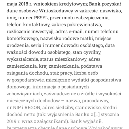
maja 2018 r. wnioskiem kredytowym; Bank pozyskał
dane osobowe Wnioskodawcy w zakresie: nazwisko,
imię, numer PESEL, przedmiotu zabezpieczenia,
telefon kontaktowy, zakres pokrewieństwa,
rozliczenie inwestycji, adres e-mail, numer telefonu
komórkowego, nazwisko rodowe matki, miejsce
urodzenia, seria i numer dowodu osobistego, data
ważności dowodu osobistego, stan cywilny,
wykształcenie, status mieszkaniowy, adres
zamieszkania, kraj zamieszkania, podstawa
osiągania dochodu, staż pracy, liczba osób
w gospodarstwie, miesięczne wydatki gospodarstwa
domowego, informacja o posiadanych
zobowiązaniach, zaświadczenie o źródle i wysokości
miesięcznych dochodów – nazwa, pracodawcy,
nr NIP i REGON, adres siedziby, stanowisko, średni
dochód netto (tak: wyjaśnienia Banku z […] stycznia
2019 r. wraz z załącznikami). Bank wyjaśnił,
że przetwarza obecnie dane osobowe Wnioskodawcy