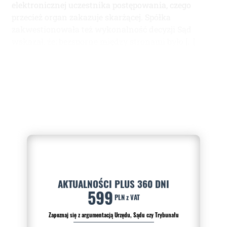
elektronicznej uczestnika postępowania, czego
przecież organ zakazuje skarżącej. Spółka
zakwestionowała też wykonalność decyzji Sąd
wskazał, że: bezsporne między stronami było […]
AKTUALNOŚCI PLUS 360 DNI
599
PLN z VAT
Zapoznaj się z argumentacją Urzędu, Sądu czy Trybunału