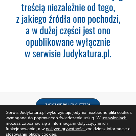
treścią niezależnie od tego,
Adres e-mail:
z jakiego źródła ono pochodzi,
a w dużej części jest ono
Nazwa Firmy:
opublikowane wyłącznie
w serwisie Judykatura.pl.
NIP:
Adres firmy:
Kod Pocztowy:
ZAPISZ SIĘ DO NEWSLETTERA
Serwis Judykatura.pl wykorzystuje jedynie niezbędne pliki cookies
wymagane do poprawnego świadczenia usług. W
ustawieniach
możesz zapoznać się z informacjami dotyczącymi ich
Miasto:
funkcjonowania, a w
polityce prywatności
znajdziesz informacje o
stosowaniu plików cookies.