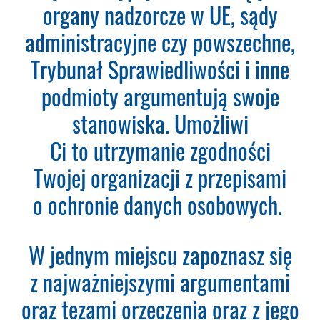
Teraz zamawiasz Szkolenie RODO -
organy nadzorcze w UE, sądy
Inspektor Ochrony Danych.
Nie
administracyjne czy powszechne,
musisz podawać karty płatniczej.
Wystarczy, że wypełnisz formularz
Trybunał Sprawiedliwości i inne
a na podany adres e-mail otrzymasz
podmioty argumentują swoje
fakturę VAT do opłacenia.
Ważne:
Dopiero po zaksięgowaniu płatności
stanowiska. Umożliwi
– system utworzy konto
Ci to utrzymanie zgodności
użytkownika oraz uruchomi
subskrypcję. Dopiero od tego
Twojej organizacji z przepisami
momentu rozpoczyna się okres
o ochronie danych osobowych.
Subskrypcji.
Please leave this field empty.
W jednym miejscu zapoznasz się
Aktualności Plus 360
z najważniejszymi argumentami
Wyszukiwarka 360
Wyszukiwarka Plus 360 dni
oraz tezami orzeczenia oraz z jego