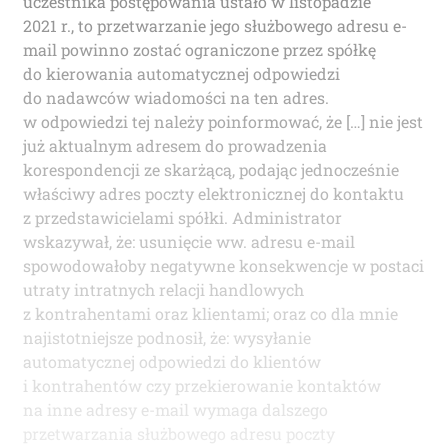
uczestnika postępowania ustało w listopadzie
2021 r., to przetwarzanie jego służbowego adresu e-
mail powinno zostać ograniczone przez spółkę
do kierowania automatycznej odpowiedzi
do nadawców wiadomości na ten adres.
w odpowiedzi tej należy poinformować, że […] nie jest
już aktualnym adresem do prowadzenia
korespondencji ze skarżącą, podając jednocześnie
właściwy adres poczty elektronicznej do kontaktu
z przedstawicielami spółki. Administrator
wskazywał, że: usunięcie ww. adresu e-mail
spowodowałoby negatywne konsekwencje w postaci
utraty intratnych relacji handlowych
z kontrahentami oraz klientami; oraz co dla mnie
najistotniejsze podnosił, że: wysyłanie
automatycznej odpowiedzi do klientów
i kontrahentów czy przekierowanie kontaktów
na inne adresy e-mail wymaga dalszego
przetwarzania służbowego adresu poczty