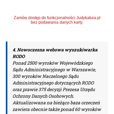
Zamów dostęp do funkcjonalności Judykatura.pl
bez podawania danych karty.
4. Nowoczesna webowa wyszukiwarka
Ponad 2000 orzeczeń
RODO
o Ochronie Danych
Ponad 2500 wyroków Wojewódzkiego
Sądu Administracyjnego w Warszawie,
Osobowych (RODO).
300 wyroków Naczelnego Sądu
Codzienna aktualizacja
Administracyjnego dotyczących RODO
oraz prawie 375 decyzji Prezesa Urzędu
bazy orzeczeń.
Ochrony Danych Osobowych.
Aktualizowana na bieżąco baza orzeczeń
Teraz zamawiasz Szkolenie RODO -
zawiera obecnie także ponad 60 wyroków
Inspektor Ochrony Danych.