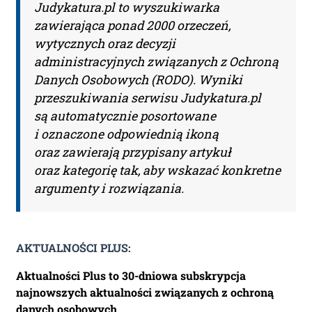
Judykatura.pl to wyszukiwarka
zawierająca ponad 2000 orzeczeń,
Nazwa Firmy:
wytycznych oraz decyzji
administracyjnych związanych z Ochroną
Danych Osobowych (RODO). Wyniki
NIP:
przeszukiwania serwisu Judykatura.pl
są automatycznie posortowane
i oznaczone odpowiednią ikoną
Adres firmy:
oraz zawierają przypisany artykuł
oraz kategorię tak, aby wskazać konkretne
argumenty i rozwiązania.
Kod Pocztowy:
AKTUALNOŚCI PLUS:
Miasto:
Aktualności Plus to 30-dniowa subskrypcja
najnowszych aktualności związanych z ochroną
danych osobowych.