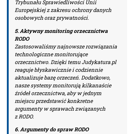
Trybunału Sprawiedliwości Unii
Nie musisz podawać karty
Europejskiej z zakresu ochrony danych
płatniczej.
Wystarczy, że wypełnisz
osobowych oraz prywatności.
formularz a na podany adres e-mail
otrzymasz fakturę VAT
5. Aktywny monitoring orzecznictwa
do opłacenia.
Ważne:
Dopiero
RODO
po zaksięgowaniu płatności –
Zastosowaliśmy najnowsze rozwiązania
system utworzy konto użytkownika
technologiczne monitorujące
oraz uruchomi subskrypcję. Dopiero
orzecznictwo. Dzięki temu Judykatura.pl
od tego momentu rozpoczyna się
reaguje błyskawicznie i codziennie
okres Subskrypcji.
aktualizuje bazę orzeczeń. Dodatkowo,
Please leave this field empty.
nasze systemy monitorują kilkanaście
źródeł orzecznictwa, aby w jednym
Aktualności Plus 360
miejscu przedstawić konkretne
Wyszukiwarka 360
argumenty w sprawach związanych
Wyszukiwarka Plus 360 dni
z RODO.
Adres e-mail:
6. Argumenty do spraw RODO