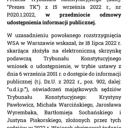
“Prezes TK”) z 15 września 2022 r., nr
P.020.1.2022,
w przedmiocie odmowy
udostępnienia informacji publicznej.
W uzasadnieniu powołanego rozstrzygnięcia
WSA w Warszawie wskazał, że 18 lipca 2022 r.
skarżąca złożyła na elektroniczną skrzynkę
podawczą Trybunału Konstytucyjnego
wniosek o udostępnienie, w trybie ustawy z
dnia 6 września 2001 r. o dostępie do informacji
publicznej (t.j. Dz.U. z 2022 r., poz. 902, dalej:
“u.d.i.p.”), oświadczeń majątkowych sędziów
Trybunału Konstytucyjnego: Krystyny
Pawłowicz, Michała Warcińskiego, Jarosława
Wyrembaka, Bartłomieja Sochańskiego i
Justyna Piskorskiego, złożonych przez tych
sędziów w 2022 r. Wniosek obejmował żądanie