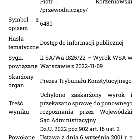
Piotr Korzeniowski
/przewodniczący/
Symbol z
6480
opisem
Hasła
Dostęp do informacji publicznej
tematyczne
Sygn.
II SA/Wa 1825/22 – Wyrok WSA w
powiązane
Warszawie z 2022-11-09
Skarżony
Prezes Trybunału Konstytucyjnego
organ
Uchylono zaskarżony wyrok i
Treść
przekazano sprawę do ponownego
wyniku
rozpoznania przez Wojewódzki
Sąd Administracyjny
Dz.U. 2022 poz 902 art. 16 ust. 2
Powołane
Ustawa z dnia 6 września 2001 r. o