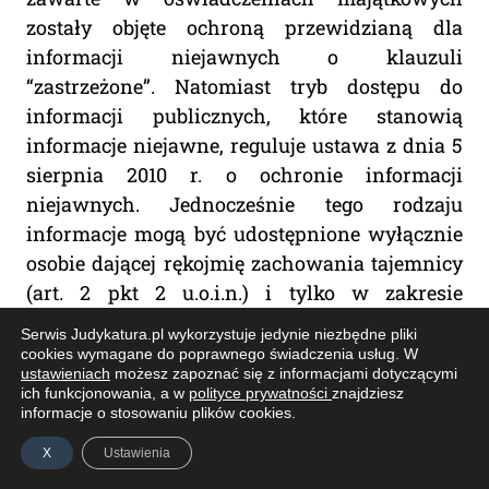
zostały objęte ochroną przewidzianą dla
informacji niejawnych o klauzuli
“zastrzeżone”. Natomiast tryb dostępu do
informacji publicznych, które stanowią
informacje niejawne, reguluje ustawa z dnia 5
sierpnia 2010 r. o ochronie informacji
niejawnych. Jednocześnie tego rodzaju
informacje mogą być udostępnione wyłącznie
osobie dającej rękojmię zachowania tajemnicy
(art. 2 pkt 2 u.o.i.n.) i tylko w zakresie
niezbędnym do wykonywania przez nią pracy
Serwis Judykatura.pl wykorzystuje jedynie niezbędne pliki
lub pełnienia służby na zajmowanym
cookies wymagane do poprawnego świadczenia usług. W
ustawieniach
możesz zapoznać się z informacjami dotyczącymi
stanowisku albo wykonywania czynności
ich funkcjonowania, a w
polityce prywatności
znajdziesz
zleconych (art. 4 ust. 1 u.o.i.n.). Informacje
informacje o stosowaniu plików cookies.
niejawne, którym nadano określoną klauzulę
X
Ustawienia
tajności, mogą bowiem być udostępnione