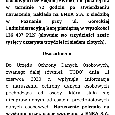
osobowych bez zbędnej zwłoki, nie później niż
w terminie 72 godzin po stwierdzeniu
naruszenia, nakłada na ENEA S.A. z siedzibą
w Poznaniu przy ul. Góreckiej
1 administracyjną karę pieniężną w wysokości
136 437 PLN (słownie: sto trzydzieści sześć
tysięcy czterysta trzydzieści siedem złotych).
Uzasadnienie
Do Urzędu Ochrony Danych Osobowych,
zwanego dalej również ,,UODO”, dnia […]
czerwca 2020 r. wpłynęła informacja
o naruszeniu ochrony danych osobowych
pochodząca od osoby, która stała się
nieuprawnionym adresatem przedmiotowych
danych osobowych.
Naruszenie polegało na
wysłaniu przez osobę związaną z ENEA S.A.