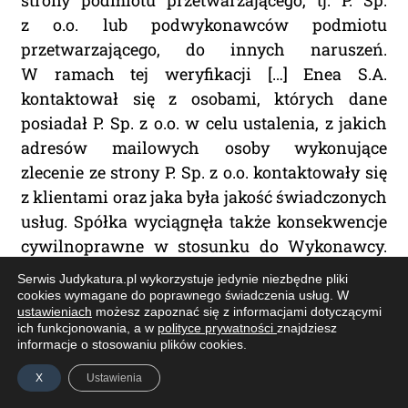
strony podmiotu przetwarzającego, tj. P. Sp.
z o.o. lub podwykonawców podmiotu
przetwarzającego, do innych naruszeń.
W ramach tej weryfikacji […] Enea S.A.
kontaktował się z osobami, których dane
posiadał P. Sp. z o.o. w celu ustalenia, z jakich
adresów mailowych osoby wykonujące
zlecenie ze strony P. Sp. z o.o. kontaktowały się
z klientami oraz jaka była jakość świadczonych
usług. Spółka wyciągnęła także konsekwencje
cywilnoprawne w stosunku do Wykonawcy.
Z powyższego jasno wynika, że Enea S.A., jako
Serwis Judykatura.pl wykorzystuje jedynie niezbędne pliki
administrator danych, podjęła oprócz
cookies wymagane do poprawnego świadczenia usług. W
ustawieniach
możesz zapoznać się z informacjami dotyczącymi
wszelkich koniecznych działań niezbędnych
ich funkcjonowania, a w
polityce prywatności
znajdziesz
do wyjaśnienia sprawy, także działania
informacje o stosowaniu plików cookies.
dodatkowe, aby rzetelnie i dogłębnie wyjaśnić
X
Ustawienia
przedmiotowe zdarzenie i zbadać, czy nie