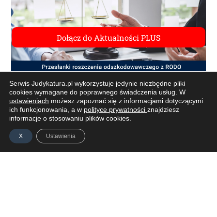
Serwis Judykatura.pl wykorzystuje jedynie niezbędne pliki
cookies wymagane do poprawnego świadczenia usług. W
<<
1
2
…
47
48
49
50
>>
ustawieniach
możesz zapoznać się z informacjami dotyczącymi
ich funkcjonowania, a w
polityce prywatności
znajdziesz
informacje o stosowaniu plików cookies.
X
Ustawienia
ZAPISZ SIĘ DO NEWSLETTERA