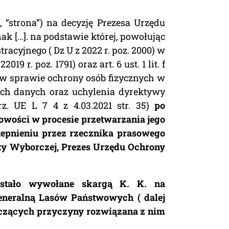
, “strona”) na decyzję Prezesa Urzędu
nak […]. na podstawie której, powołując
acyjnego ( Dz U z 2022 r. poz. 2000) w
19 r. poz. 1791) oraz art. 6 ust. 1 lit. f
. w sprawie ochrony osób fizycznych w
ch danych oraz uchylenia dyrektywy
Urz. UE L 7 4 z 4.03.2021 str. 35)
po
owości w procesie przetwarzania jego
epnieniu przez rzecznika prasowego
ty Wyborczej, Prezes Urzędu Ochrony
ostało wywołane skargą K. K. na
eneralną Lasów Państwowych ( dalej
yczących przyczyny rozwiązana z nim