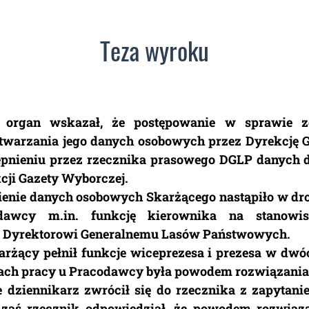
Teza wyroku
a organ wskazał, że postępowanie w sprawie 
etwarzania jego danych osobowych przez Dyrekcję 
stępnieniu przez rzecznika prasowego DGLP danych
cji Gazety Wyborczej.
ienie danych osobowych Skarżącego nastąpiło w drod
awcy m.in. funkcję kierownika na stanowisku
 Dyrektorowi Generalnemu Lasów Państwowych.
rżący pełnił funkcje wiceprezesa i prezesa w dwó
nach pracy u Pracodawcy była powodem rozwiązania
e dziennikarz zwrócił się do rzecznika z zapytan
, zaś rzecznik odpowiedział, że powodem rozwiąz