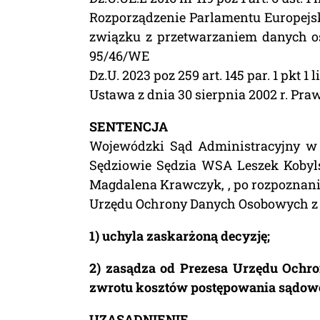
Rozporządzenie Parlamentu Europejski
związku z przetwarzaniem danych o
95/46/WE
Dz.U. 2023 poz 259 art. 145 par. 1 pkt 1 lit
Ustawa z dnia 30 sierpnia 2002 r. Pra
SENTENCJA
Wojewódzki Sąd Administracyjny w
Sędziowie Sędzia WSA Leszek Kobyls
Magdalena Krawczyk, , po rozpoznaniu
Urzędu Ochrony Danych Osobowych z d
1) uchyla zaskarżoną decyzję;
2) zasądza od Prezesa Urzędu Ochro
zwrotu kosztów postępowania sądow
UZASADNIENIE