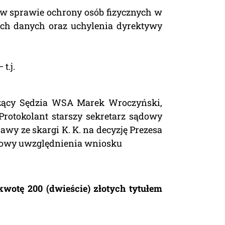
. w sprawie ochrony osób fizycznych w
ch danych oraz uchylenia dyrektywy
t.j.
zący Sędzia WSA Marek Wroczyński,
rotokolant starszy sekretarz sądowy
wy ze skargi K. K. na decyzję Prezesa
dmowy uwzględnienia wniosku
wotę 200 (dwieście) złotych tytułem