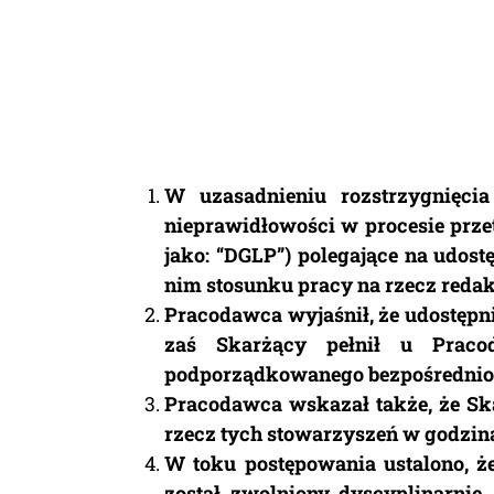
W uzasadnieniu rozstrzygnięci
nieprawidłowości w procesie prz
jako: “DGLP”) polegające na udo
nim stosunku pracy na rzecz redak
Pracodawca wyjaśnił, że udostępn
zaś Skarżący pełnił u Pracod
podporządkowanego bezpośrednio
Pracodawca wskazał także, że Ska
rzecz tych stowarzyszeń w godzi
W toku postępowania ustalono, ż
został zwolniony dyscyplinarnie