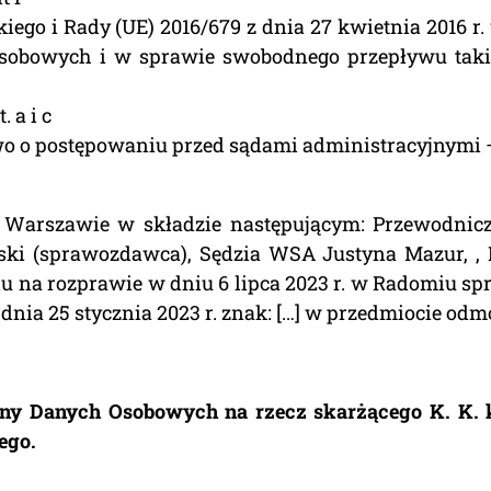
ego i Rady (UE) 2016/679 z dnia 27 kwietnia 2016 r
sobowych i w sprawie swobodnego przepływu taki
. a i c
wo o postępowaniu przed sądami administracyjnymi – 
 Warszawie w składzie następującym: Przewodnic
ki (sprawozdawca), Sędzia WSA Justyna Mazur, , P
 na rozprawie w dniu 6 lipca 2023 r. w Radomiu spra
nia 25 stycznia 2023 r. znak: […] w przedmiocie o
ny Danych Osobowych na rzecz skarżącego K. K. k
ego.