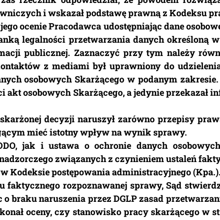
niczych i wskazał podstawę prawną z Kodeksu pr
 jego ocenie Pracodawca udostępniając dane osobowe
anką legalności przetwarzania danych określoną w a
macji publicznej. Zaznaczyć przy tym należy równ
ntaktów z mediami był uprawniony do udzielenia 
anych osobowych Skarżącego w podanym zakresie.
ci akt osobowych Skarżącego, a jedynie przekazał in
karżonej decyzji naruszył zarówno przepisy praw
gącym mieć istotny wpływ na wynik sprawy.
DO, jak i ustawa o ochronie danych osobowych 
adzorczego związanych z czynieniem ustaleń fakty
e w Kodeksie postępowania administracyjnego (Kpa.)
u faktycznego rozpoznawanej sprawy, Sąd stwierdz
c o braku naruszenia przez DGLP zasad przetwarzan
dokonał oceny, czy stanowisko pracy skarżącego w 