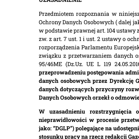
Przedmiotem rozpoznania w niniejszej
Ochrony Danych Osobowych ( dalej jako:
w podstawie prawnej art. 104 ustawy z
zw. z art. 7 ust. 1 i ust. 2 ustawy o och
rozporządzenia Parlamentu Europejski
związku z przetwarzaniem danych o
95/46ME (Dz.Uz. UE L 119 24.05.2016
przeprowadzeniu postępowania admini
danych osobowych przez Dyrekcję G
danych dotyczących przyczyny rozwi
Danych Osobowych orzekł o odmowie
W uzasadnieniu rozstrzygnięcia
nieprawidłowości w procesie przet
jako: “DGLP”) polegające na udostę
stosunku pracy na rzecz redakcji Gaz