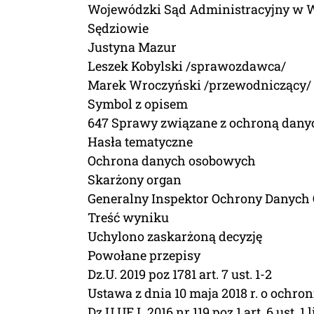
Wojewódzki Sąd Administracyjny w 
Sędziowie
Justyna Mazur
Leszek Kobylski /sprawozdawca/
Marek Wroczyński /przewodniczący/
Symbol z opisem
647 Sprawy związane z ochroną dan
Hasła tematyczne
Ochrona danych osobowych
Skarżony organ
Generalny Inspektor Ochrony Danyc
Treść wyniku
Uchylono zaskarżoną decyzję
Powołane przepisy
Dz.U. 2019 poz 1781 art. 7 ust. 1-2
Ustawa z dnia 10 maja 2018 r. o ochron
Dz.U.UE.L 2016 nr 119 poz 1 art. 6 ust. 1 li