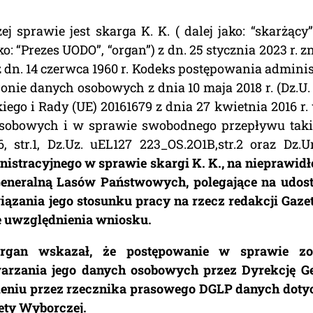
 sprawie jest skarga K. K. ( dalej jako: “skarżący”
 “Prezes UODO”, “organ”) z dn. 25 stycznia 2023 r. z
 dn. 14 czerwca 1960 r. Kodeks postępowania administr
ronie danych osobowych z dnia 10 maja 2018 r. (Dz.U. 220
ego i Rady (UE) 20161679 z dnia 27 kwietnia 2016 r
sobowych i w sprawie swobodnego przepływu taki
, str.1, Dz.Uz. uEL127 223_OS.2O1B,str.2 oraz Dz.
stracyjnego w sprawie skargi K. K., na nieprawidł
eneralną Lasów Państwowych, polegające na udost
ązania jego stosunku pracy na rzecz redakcji Gaze
 uwzględnienia wniosku.
 organ wskazał, że postępowanie w sprawie z
warzania jego danych osobowych przez Dyrekcję G
pnieniu przez rzecznika prasowego DGLP danych dot
ety Wyborczej.