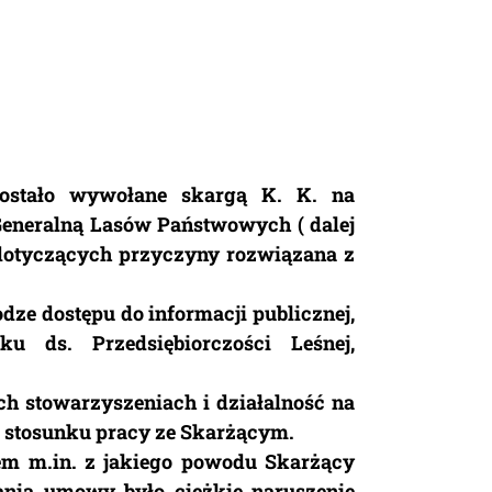
zostało wywołane skargą K. K. na
Generalną Lasów Państwowych ( dalej
 dotyczących przyczyny rozwiązana z
ze dostępu do informacji publicznej,
 ds. Przedsiębiorczości Leśnej,
ch stowarzyszeniach i działalność na
 stosunku pracy ze Skarżącym.
iem m.in. z jakiego powodu Skarżący
ania umowy było ciężkie naruszenie