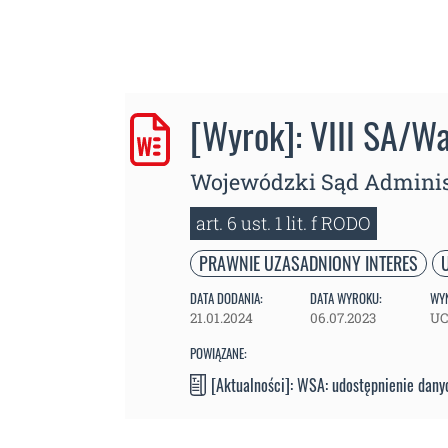
[Wyrok]: VIII SA/W
Wojewódzki Sąd Adminis
art. 6 ust. 1 lit. f RODO
PRAWNIE UZASADNIONY INTERES
DATA DODANIA:
DATA WYROKU:
WYN
21.01.2024
06.07.2023
U
POWIĄZANE:
[Aktualności]: WSA: udostępnienie dan