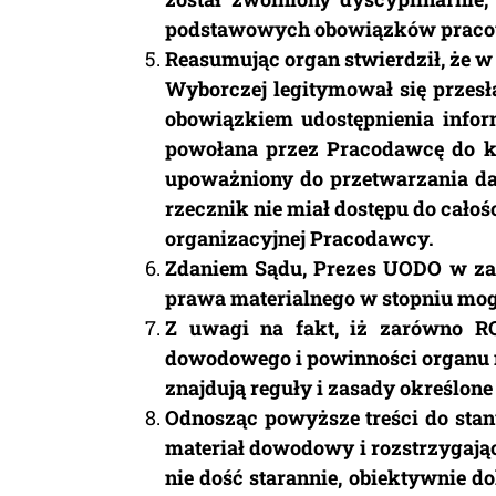
podstawowych obowiązków pracow
Reasumując organ stwierdził, że w
Wyborczej legitymował się przesł
obowiązkiem udostępnienia infor
powołana przez Pracodawcę do ko
upoważniony do przetwarzania d
rzecznik nie miał dostępu do całoś
organizacyjnej Pracodawcy.
Zdaniem Sądu, Prezes UODO w zas
prawa materialnego w stopniu mo
Z uwagi na fakt, iż zarówno RO
dowodowego i powinności organu n
znajdują reguły i zasady określon
Odnosząc powyższe treści do stan
materiał dowodowy i rozstrzygają
nie dość starannie, obiektywnie 